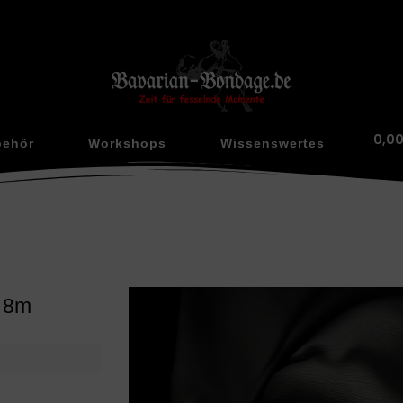
0,0
behör
Workshops
Wissenswertes
l 8m