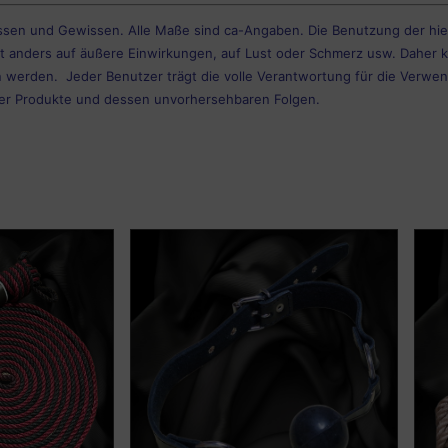
ssen und Gewissen. Alle Maße sind ca-Angaben. Die Benutzung der hi
rt anders auf äußere Einwirkungen, auf Lust oder Schmerz usw. Daher k
rden. Jeder Benutzer trägt die volle Verantwortung für die Verwen
er Produkte und dessen unvorhersehbaren Folgen.