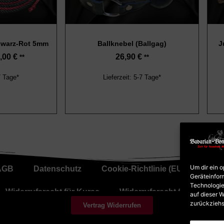
hwarz-Rot 5mm
Ballknebel (Ballgag)
J
,00
€
26,90
€
**
**
7 Tage*
Lieferzeit: 5-7 Tage*
Um dir ein 
AGB
Datenschutz
Cookie-Richtlinie (EU)
Zahl
Geräteinfor
Technologie
Widerrufsrecht für Kurse
Widerrufsrecht für Waren
auf dieser W
zurückziehs
Vertrag Widerrufen