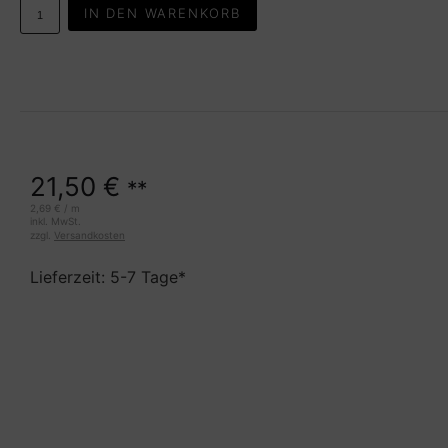
IN DEN WARENKORB
21,50
€
**
2,69
€
/
m
inkl. MwSt.
zzgl.
Versandkosten
Lieferzeit: 5-7 Tage*