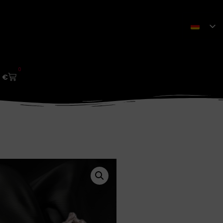
0
0
€