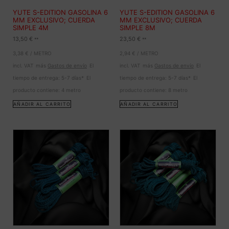
YUTE S-EDITION GASOLINA 6
YUTE S-EDITION GASOLINA 6
MM EXCLUSIVO; CUERDA
MM EXCLUSIVO; CUERDA
SIMPLE 4M
SIMPLE 8M
13,50
€
23,50
€
**
**
3,38
€
/
METRO
2,94
€
/
METRO
incl. VAT
más
Gastos de envío
El
incl. VAT
más
Gastos de envío
El
tiempo de entrega:
5-7 días*
El
tiempo de entrega:
5-7 días*
El
producto contiene: 4
metro
producto contiene: 8
metro
AÑADIR AL CARRITO
AÑADIR AL CARRITO