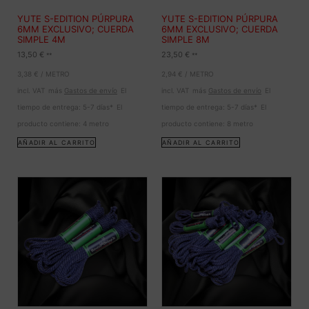
YUTE S-EDITION PÚRPURA
YUTE S-EDITION PÚRPURA
6MM EXCLUSIVO; CUERDA
6MM EXCLUSIVO; CUERDA
SIMPLE 4M
SIMPLE 8M
13,50
€
23,50
€
**
**
3,38
€
/
METRO
2,94
€
/
METRO
incl. VAT
más
Gastos de envío
El
incl. VAT
más
Gastos de envío
El
tiempo de entrega:
5-7 días*
El
tiempo de entrega:
5-7 días*
El
producto contiene: 4
metro
producto contiene: 8
metro
AÑADIR AL CARRITO
AÑADIR AL CARRITO