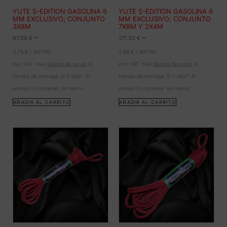
YUTE S-EDITION GASOLINA 6
YUTE S-EDITION GASOLINA 6
MM EXCLUSIVO; CONJUNTO
MM EXCLUSIVO; CONJUNTO
3X8M
7X8M Y 2X4M
67,00
€
171,50
€
**
**
2,79
€
/
METRO
2,68
€
/
METRO
incl. VAT
más
Gastos de envío
El
incl. VAT
más
Gastos de envío
El
tiempo de entrega:
5-7 días*
El
tiempo de entrega:
5-7 días*
El
producto contiene: 24
metro
producto contiene: 64
metro
AÑADIR AL CARRITO
AÑADIR AL CARRITO