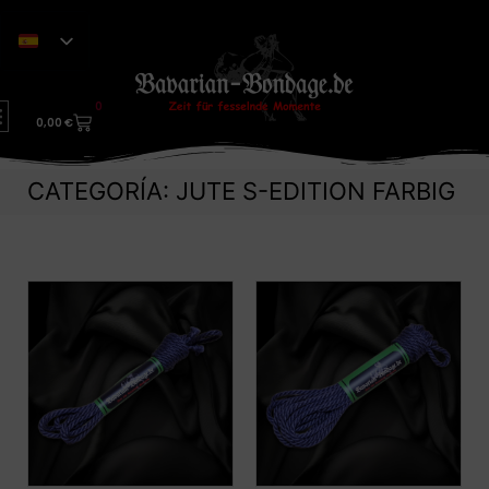
0
0,00
€
CATEGORÍA: JUTE S-EDITION FARBIG