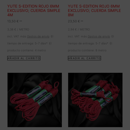
YUTE S-EDITION ROJO 6MM
YUTE S-EDITION ROJO 6MM
EXCLUSIVO; CUERDA SIMPLE
EXCLUSIVO; CUERDA SIMPLE
4M
8M
13,50
€
23,50
€
**
**
3,38
€
/
METRO
2,94
€
/
METRO
incl. VAT
más
Gastos de envío
El
incl. VAT
más
Gastos de envío
El
tiempo de entrega:
5-7 días*
El
tiempo de entrega:
5-7 días*
El
producto contiene: 4
metro
producto contiene: 8
metro
AÑADIR AL CARRITO
AÑADIR AL CARRITO