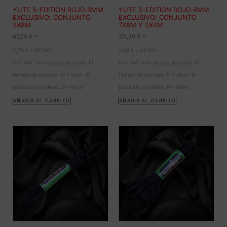
YUTE S-EDITION ROJO 6MM
YUTE S-EDITION ROJO 6MM
EXCLUSIVO; CONJUNTO
EXCLUSIVO; CONJUNTO
3X8M
7X8M Y 2X4M
67,00
€
171,50
€
**
**
2,79
€
/
METRO
2,68
€
/
METRO
incl. VAT
más
Gastos de envío
El
incl. VAT
más
Gastos de envío
El
tiempo de entrega:
5-7 días*
El
tiempo de entrega:
5-7 días*
El
producto contiene: 24
metro
producto contiene: 64
metro
AÑADIR AL CARRITO
AÑADIR AL CARRITO