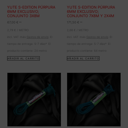
YUTE S-EDITION PÚRPURA
YUTE S-EDITION PÚRPURA
6MM EXCLUSIVO;
6MM EXCLUSIVO;
CONJUNTO 3X8M
CONJUNTO 7X8M Y 2X4M
67,00
€
171,50
€
**
**
2,79
€
/
METRO
2,68
€
/
METRO
incl. VAT
más
Gastos de envío
El
incl. VAT
más
Gastos de envío
El
tiempo de entrega:
5-7 días*
El
tiempo de entrega:
5-7 días*
El
producto contiene: 24
metro
producto contiene: 64
metro
AÑADIR AL CARRITO
AÑADIR AL CARRITO