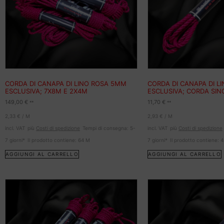
CORDA DI CANAPA DI LINO ROSA 5MM
CORDA DI CANAPA DI L
ESCLUSIVA; 7X8M E 2X4M
ESCLUSIVA; CORDA SI
149,00
€
11,70
€
**
**
2,33
€
/
M
2,93
€
/
M
incl. VAT
più
Costi di spedizione
Tempi di consegna:
5-
incl. VAT
più
Costi di spedizione
7 giorni*
Il prodotto contiene: 64
M
7 giorni*
Il prodotto contiene: 
AGGIUNGI AL CARRELLO
AGGIUNGI AL CARRELLO