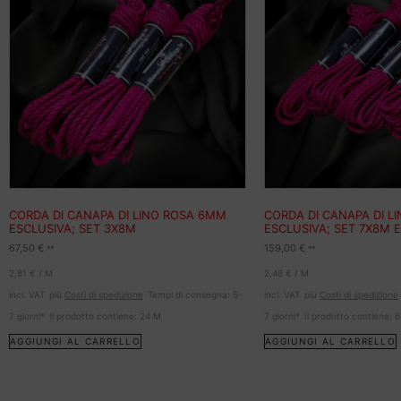
CORDA DI CANAPA DI LINO ROSA 6MM
CORDA DI CANAPA DI L
ESCLUSIVA; SET 3X8M
ESCLUSIVA; SET 7X8M 
67,50
€
159,00
€
**
**
2,81
€
/
M
2,48
€
/
M
incl. VAT
più
Costi di spedizione
Tempi di consegna:
5-
incl. VAT
più
Costi di spedizione
7 giorni*
Il prodotto contiene: 24
M
7 giorni*
Il prodotto contiene: 
AGGIUNGI AL CARRELLO
AGGIUNGI AL CARRELLO