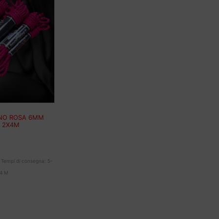
INO ROSA 6MM
E 2X4M
Tempi di consegna:
5-
64
M