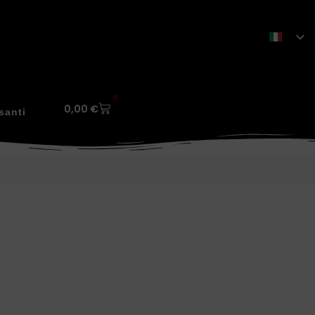
0
0,00
€
santi