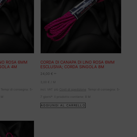
INO ROSA 6MM
CORDA DI CANAPA DI LINO ROSA 6MM
NGOLA 4M
ESCLUSIVA; CORDA SINGOLA 8M
24,00
€
**
3,00
€
/
M
Tempi di consegna:
5-
incl. VAT
più
Costi di spedizione
Tempi di consegna:
5-
4
M
7 giorni*
Il prodotto contiene: 8
M
AGGIUNGI AL CARRELLO