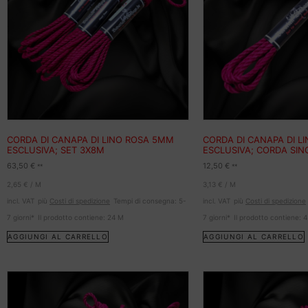
CORDA DI CANAPA DI LINO ROSA 5MM
CORDA DI CANAPA DI L
ESCLUSIVA; SET 3X8M
ESCLUSIVA; CORDA SI
63,50
€
12,50
€
**
**
2,65
€
/
M
3,13
€
/
M
incl. VAT
più
Costi di spedizione
Tempi di consegna:
5-
incl. VAT
più
Costi di spedizione
7 giorni*
Il prodotto contiene: 24
M
7 giorni*
Il prodotto contiene: 
AGGIUNGI AL CARRELLO
AGGIUNGI AL CARRELLO