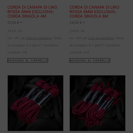
CORDA DI CANAPA DI LINO
CORDA DI CANAPA DI LINO
ROSSA 6MM ESCLUSIVA;
ROSSA 6MM ESCLUSIVA;
CORDA SINGOLA 4M
CORDA SINGOLA 8M
12,50
€
24,00
€
**
**
3,13
€
/
M
3,00
€
/
M
incl. VAT
più
Costi di spedizione
Tempi
incl. VAT
più
Costi di spedizione
Tempi
di consegna:
5-7 giorni*
Il prodotto
di consegna:
5-7 giorni*
Il prodotto
contiene: 4
M
contiene: 8
M
AGGIUNGI AL CARRELLO
AGGIUNGI AL CARRELLO