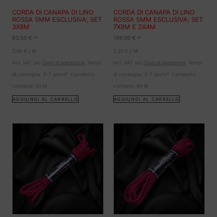
CORDA DI CANAPA DI LINO
CORDA DI CANAPA DI LINO
ROSSA 5MM ESCLUSIVA; SET
ROSSA 5MM ESCLUSIVA; SET
3X8M
7X8M E 2X4M
63,50
€
149,00
€
**
**
2,65
€
/
M
2,33
€
/
M
incl. VAT
più
Costi di spedizione
Tempi
incl. VAT
più
Costi di spedizione
Tempi
di consegna:
5-7 giorni*
Il prodotto
di consegna:
5-7 giorni*
Il prodotto
contiene: 24
M
contiene: 64
M
AGGIUNGI AL CARRELLO
AGGIUNGI AL CARRELLO