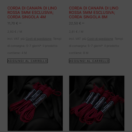
CORDA DI CANAPA DI LINO
CORDA DI CANAPA DI LINO
ROSSA 5MM ESCLUSIVA;
ROSSA 5MM ESCLUSIVA;
CORDA SINGOLA 4M
CORDA SINGOLA 8M
11,70
€
22,50
€
**
**
2,93
€
/
M
2,81
€
/
M
incl. VAT
più
Costi di spedizione
Tempi
incl. VAT
più
Costi di spedizione
Tempi
di consegna:
5-7 giorni*
Il prodotto
di consegna:
5-7 giorni*
Il prodotto
contiene: 4
M
contiene: 8
M
AGGIUNGI AL CARRELLO
AGGIUNGI AL CARRELLO