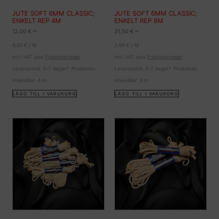
JUTE SOFT 6MM CLASSIC;
JUTE SOFT 6MM CLASSIC;
ENKELT REP 4M
ENKELT REP 8M
12,00
€
21,50
€
**
**
3,00
€
/
M
2,69
€
/
M
incl. VAT
plus
Fraktkostnader
incl. VAT
plus
Fraktkostnader
Leveranstid:
5–7 dagar*
Produkten
Leveranstid:
5–7 dagar*
Produkten
innehåller: 4
m
innehåller: 8
m
LÄGG TILL I VARUKORG
LÄGG TILL I VARUKORG