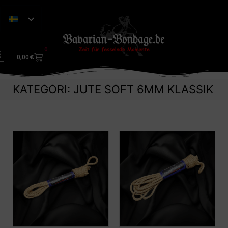
0
0,00
€
KATEGORI: JUTE SOFT 6MM KLASSIK