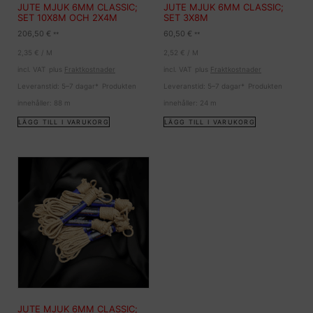
JUTE MJUK 6MM CLASSIC;
JUTE MJUK 6MM CLASSIC;
SET 10X8M OCH 2X4M
SET 3X8M
206,50
€
60,50
€
**
**
2,35
€
/
M
2,52
€
/
M
incl. VAT
plus
Fraktkostnader
incl. VAT
plus
Fraktkostnader
Leveranstid:
5–7 dagar*
Produkten
Leveranstid:
5–7 dagar*
Produkten
innehåller: 88
m
innehåller: 24
m
LÄGG TILL I VARUKORG
LÄGG TILL I VARUKORG
JUTE MJUK 6MM CLASSIC;