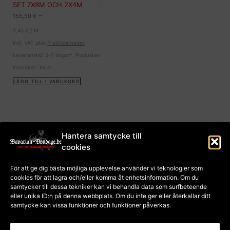
SET 7X8M OCH 2X4M
155,50
€
**
2,43
€
/
M
incl. VAT
plus
Fraktkostnader
Leveranstid:
5–7 dagar*
Produkten
innehåller: 64
m
LÄGG TILL I VARUKORG
Hantera samtycke till
cookies
avtryck
För att ge dig bästa möjliga upplevelse använder vi teknologier som
Regler och villkor
cookies för att lagra och/eller komma åt enhetsinformation. Om du
Dataskydd
Cookiepolicy (EU)
samtycker till dessa tekniker kan vi behandla data som surfbeteende
Betalning och frakt
eller unika ID:n på denna webbplats. Om du inte ger eller återkallar ditt
Ångerrätt för kurser
samtycke kan vissa funktioner och funktioner påverkas.
Ångerrätt för varor