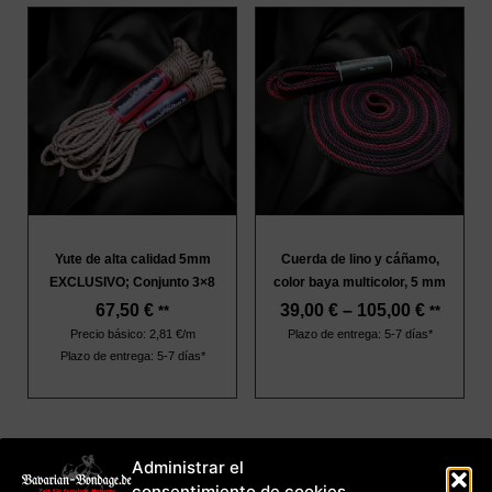
Yute de alta calidad 5mm
Cuerda de lino y cáñamo,
EXCLUSIVO; Conjunto 3×8
color baya multicolor, 5 mm
67,50
€
39,00
€
–
105,00
€
**
**
Precio básico: 2,81 €/m
Plazo de entrega: 5-7 días*
Plazo de entrega: 5-7 días*
Administrar el
imprimir
consentimiento de cookies