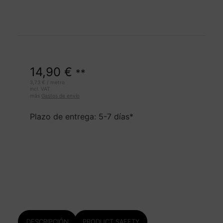
14,90
€
**
3,73
€
/
metro
incl. VAT
más
Gastos de envío
Plazo de entrega: 5-7 días*
DESCRIPCIÓN
PRODUCT SAFETY