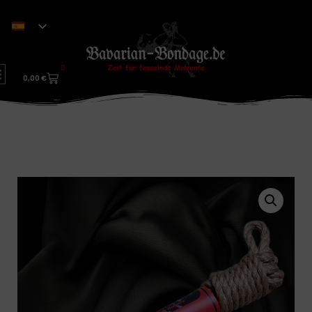
0
0,00
€