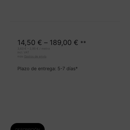
14,50
€
–
189,00
€
**
3,63
€
–
2,95
€
/
metro
incl. VAT
más
Gastos de envío
Plazo de entrega: 5-7 días*
DESCRIPCIÓN