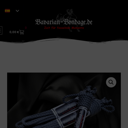
0
0,00
€