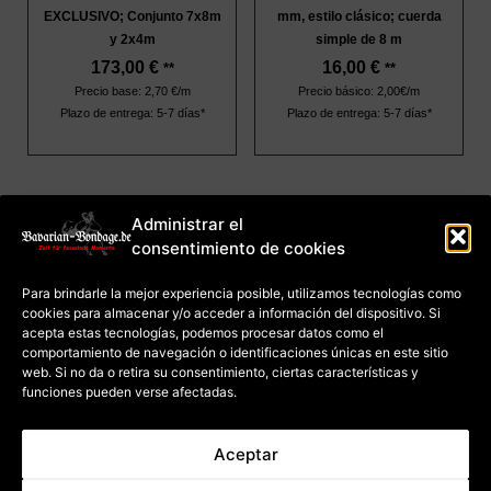
EXCLUSIVO; Conjunto 7x8m
mm, estilo clásico; cuerda
y 2x4m
simple de 8 m
173,00
€
16,00
€
**
**
Precio base: 2,70 €/m
Precio básico: 2,00€/m
Plazo de entrega: 5-7 días*
Plazo de entrega: 5-7 días*
Administrar el
imprimir
consentimiento de cookies
Términos y
condiciones
Protección de datos
Para brindarle la mejor experiencia posible, utilizamos tecnologías como
Política de cookies
(UE)
cookies para almacenar y/o acceder a información del dispositivo. Si
Pago y envío
Derecho de
acepta estas tecnologías, podemos procesar datos como el
desistimiento de
cursos
comportamiento de navegación o identificaciones únicas en este sitio
Derecho de
desistimiento de
web. Si no da o retira su consentimiento, ciertas características y
bienes
funciones pueden verse afectadas.
Cancelación de contrato
Aceptar
* se aplica a entregas dentro
** Precio incluido el IVA