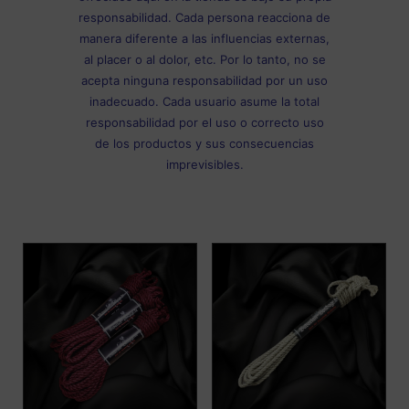
responsabilidad. Cada persona reacciona de
manera diferente a las influencias externas,
al placer o al dolor, etc. Por lo tanto, no se
acepta ninguna responsabilidad por un uso
inadecuado. Cada usuario asume la total
responsabilidad por el uso o correcto uso
de los productos y sus consecuencias
imprevisibles.