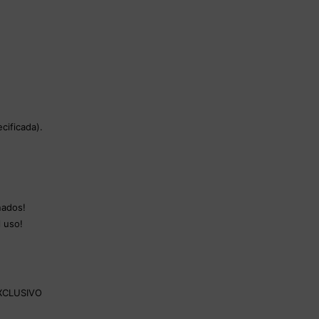
cificada).
ñados!
l uso!
.
EXCLUSIVO