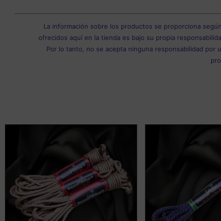
La información sobre los productos se proporciona según
ofrecidos aquí en la tienda es bajo su propia responsabilida
Por lo tanto, no se acepta ninguna responsabilidad por 
pro