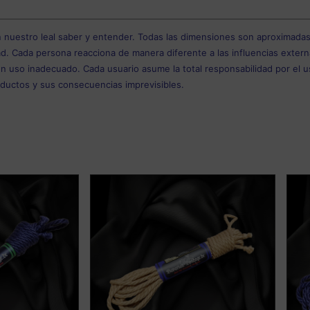
 nuestro leal saber y entender. Todas las dimensiones son aproximadas
d. Cada persona reacciona de manera diferente a las influencias externas,
un uso inadecuado. Cada usuario asume la total responsabilidad por el u
ductos y sus consecuencias imprevisibles.