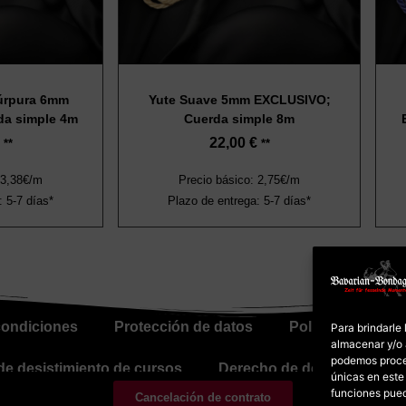
Púrpura 6mm
Yute Suave 5mm EXCLUSIVO;
a simple 4m
Cuerda simple 8m
22,00
€
**
**
 3,38€/m
Precio básico: 2,75€/m
: 5-7 días*
Plazo de entrega: 5-7 días*
condiciones
Protección de datos
Política de cooki
Para brindarle
almacenar y/o 
podemos proce
e desistimiento de cursos
Derecho de desistimiento 
únicas en este 
funciones pue
Cancelación de contrato