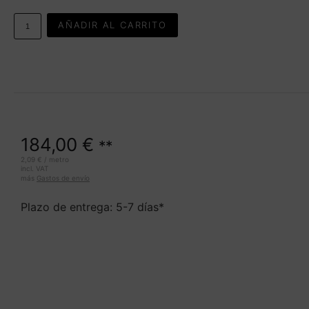
AÑADIR AL CARRITO
184,00
€
**
2,09
€
/
metro
incl. VAT
más
Gastos de envío
Plazo de entrega: 5-7 días*