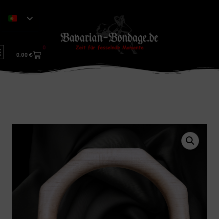
0
0,00
€