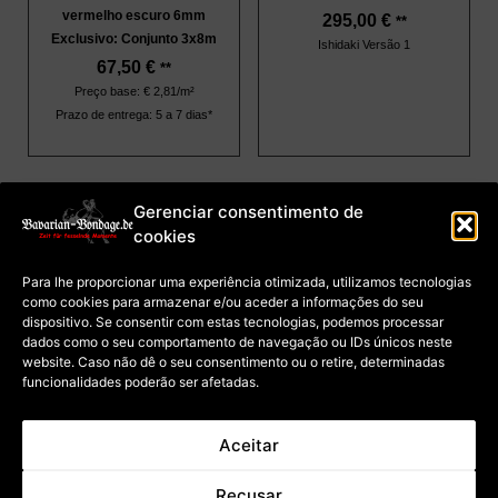
vermelho escuro 6mm
295,00
€
**
Exclusivo: Conjunto 3x8m
Ishidaki Versão 1
67,50
€
**
Preço base: € 2,81/m²
Prazo de entrega: 5 a 7 dias*
Gerenciar consentimento de
cookies
imprimir
Termos e Condições
Proteção de dados
Para lhe proporcionar uma experiência otimizada, utilizamos tecnologias
Política de Cookies
(UE)
como cookies para armazenar e/ou aceder a informações do seu
Pagamento e envio
dispositivo. Se consentir com estas tecnologias, podemos processar
Direito de desistência
dos cursos
dados como o seu comportamento de navegação ou IDs únicos neste
Direito de rescisão do
contrato de compra de
website. Caso não dê o seu consentimento ou o retire, determinadas
mercadorias
funcionalidades poderão ser afetadas.
Cancelamento de contrato
Aceitar
* Válido para entregas dentro
** O preço inclui o IVA alemão;
Recusar
da Alemanha; para prazos de
o preço total depende da taxa