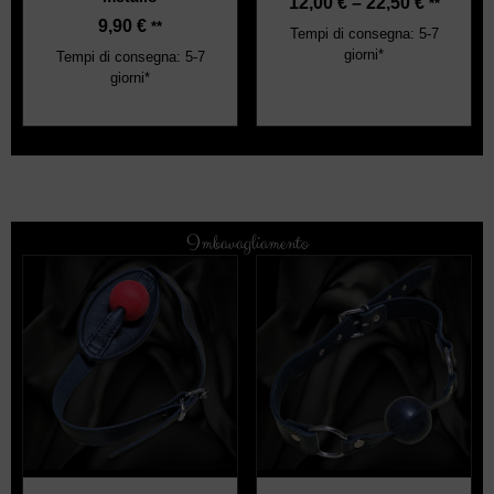
12,00
€
–
22,50
€
**
9,90
€
**
Tempi di consegna: 5-7
giorni*
Tempi di consegna: 5-7
giorni*
Imbavagliamento