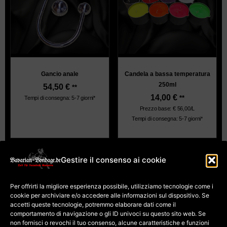
Gancio anale
Candela a bassa temperatura
250ml
54,50
€
**
14,00
€
**
Tempi di consegna: 5-7 giorni*
Prezzo base: € 56,00/L
Tempi di consegna: 5-7 giorni*
Gestire il consenso ai cookie
impronta
Termini e Condizioni
Per offrirti la migliore esperienza possibile, utilizziamo tecnologie come i
Protezione dei dati
Politica sui cookie (UE)
cookie per archiviare e/o accedere alle informazioni sul dispositivo. Se
Pagamento e
spedizione
accetti queste tecnologie, potremmo elaborare dati come il
Diritto di recesso per i
comportamento di navigazione o gli ID univoci su questo sito web. Se
corsi
Diritto di recesso per la
non fornisci o revochi il tuo consenso, alcune caratteristiche e funzioni
merce