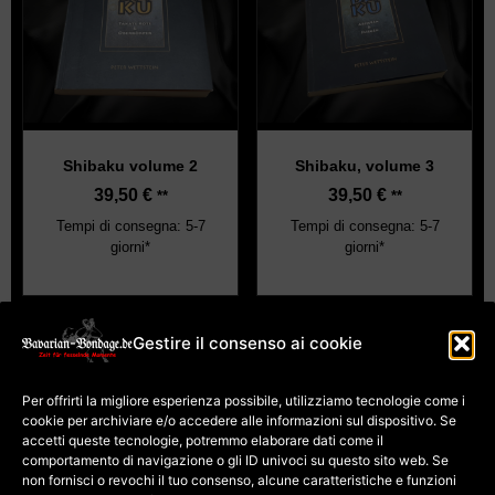
Shibaku volume 2
Shibaku, volume 3
39,50
€
39,50
€
**
**
Tempi di consegna: 5-7
Tempi di consegna: 5-7
giorni*
giorni*
Gestire il consenso ai cookie
impronta
Termini e Condizioni
Per offrirti la migliore esperienza possibile, utilizziamo tecnologie come i
Protezione dei dati
Politica sui cookie (UE)
cookie per archiviare e/o accedere alle informazioni sul dispositivo. Se
Pagamento e
spedizione
accetti queste tecnologie, potremmo elaborare dati come il
Diritto di recesso per i
comportamento di navigazione o gli ID univoci su questo sito web. Se
corsi
Diritto di recesso per la
non fornisci o revochi il tuo consenso, alcune caratteristiche e funzioni
merce