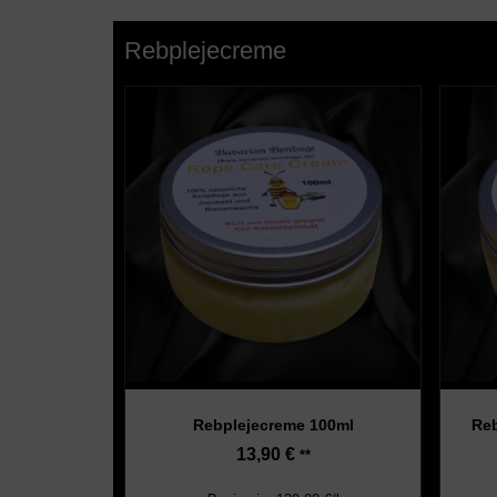
Rebplejecreme
Rebplejecreme 100ml
Reb
13,90
€
**