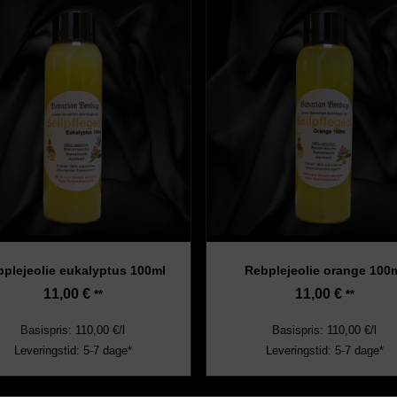
plejeolie eukalyptus 100ml
Rebplejeolie orange 100
11,00
€
11,00
€
**
**
Basispris: 110,00 €/l
Basispris: 110,00 €/l
Leveringstid: 5-7 dage*
Leveringstid: 5-7 dage*