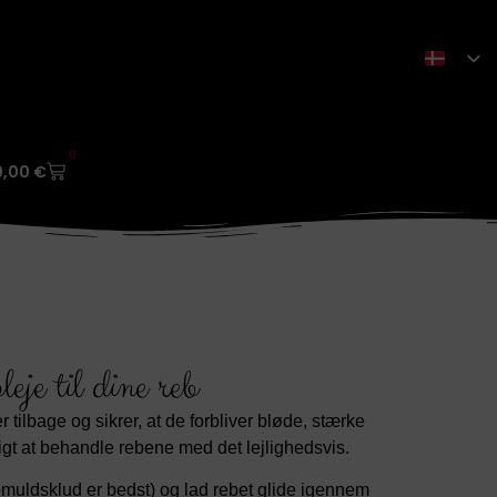
0
0,00
€
leje til dine reb
r tilbage og sikrer, at de forbliver bløde, stærke
ligt at behandle rebene med det lejlighedsvis.
omuldsklud er bedst) og lad rebet glide igennem