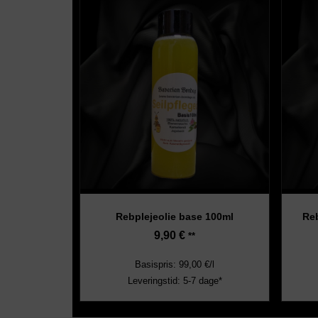
Rebplejeolie base 100ml
Reb
9,90
€
**
Basispris: 99,00 €/l
Leveringstid: 5-7 dage*