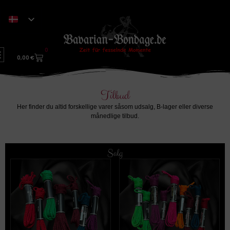
0
0,00
€
Tilbud
Her finder du altid forskellige varer såsom udsalg, B-lager eller diverse
månedlige tilbud.
Salg