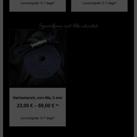
Leveringstid: 5-7 dage*
Leveringstid: 5-7 dage*
Specialfarve sort-lilla udvasket
Hørhampreb, sort-lilla, 5 mm
23,00
€
–
69,00
€
**
Leveringstid: 5-7 dage*