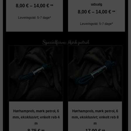
udsalg
8,00
€
–
14,00
€
**
8,00
€
–
14,00
€
**
Leveringstid: 5-7 dage*
Leveringstid: 5-7 dage*
Specialfarve: Mørk petrol
Hørhampreb, mørk petrol, 6
Hørhampreb, mørk petrol, 6
mm, eksklusivt; enkelt reb 4
mm, eksklusivt; enkelt reb 8
m
m
8,75
€
17,00
€