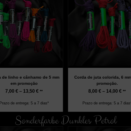
 de linho e cânhamo de 5 mm
Corda de juta colorida, 6 m
em promoção
promoção.
7,00
€
–
13,50
€
8,00
€
–
14,00
€
**
**
Prazo de entrega: 5 a 7 dias*
Prazo de entrega: 5 a 7 dias
Sonderfarbe Dunkles Petrol