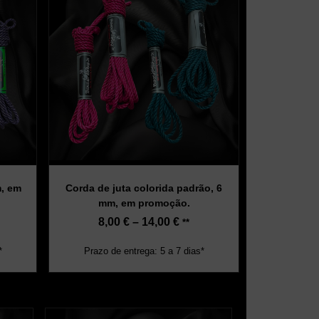
m, em
Corda de juta colorida padrão, 6
mm, em promoção.
8,00
€
–
14,00
€
**
*
Prazo de entrega: 5 a 7 dias*