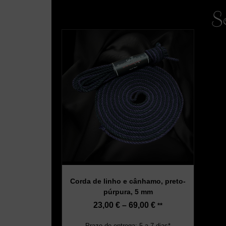
So
Corda de linho e cânhamo, preto-
púrpura, 5 mm
23,00
€
–
69,00
€
**
Prazo de entrega: 5 a 7 dias*