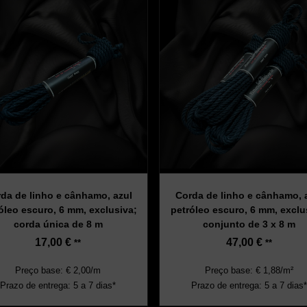
da de linho e cânhamo, azul
Corda de linho e cânhamo, 
óleo escuro, 6 mm, exclusiva;
petróleo escuro, 6 mm, exclu
corda única de 8 m
conjunto de 3 x 8 m
17,00
€
47,00
€
**
**
Preço base: € 2,00/m
Preço base: € 1,88/m²
Prazo de entrega: 5 a 7 dias*
Prazo de entrega: 5 a 7 dias*