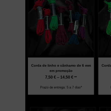
Corda de linho e cânhamo de 6 mm
Corda
em promoção
7,50
€
–
14,50
€
**
Prazo de entrega: 5 a 7 dias*