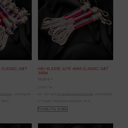
 CLASSIC; SÆT
HØJ KLASSE JUTE 4MM CLASSIC; SÆT
3X8M
50,00
€
**
2,08
€
/
M
stninger
Leveringstid:
incl. VAT
plus
Forsendelsesomkostninger
Leveringstid:
r: 88
m
5-7 dage*
Produktet indeholder: 24
m
TILFØJ TIL KURV