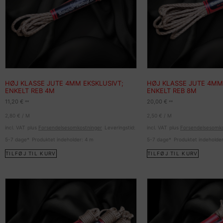
HØJ KLASSE JUTE 4MM EKSKLUSIVT;
HØJ KLASSE JUTE 4MM
ENKELT REB 4M
ENKELT REB 8M
11,20
€
20,00
€
**
**
2,80
€
/
M
2,50
€
/
M
incl. VAT
plus
Forsendelsesomkostninger
Leveringstid:
incl. VAT
plus
Forsendelsesomko
5-7 dage*
Produktet indeholder: 4
m
5-7 dage*
Produktet indeholde
TILFØJ TIL KURV
TILFØJ TIL KURV