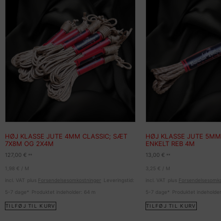
HØJ KLASSE JUTE 4MM CLASSIC; SÆT
HØJ KLASSE JUTE 5MM
7X8M OG 2X4M
ENKELT REB 4M
127,00
€
13,00
€
**
**
1,98
€
/
M
3,25
€
/
M
incl. VAT
plus
Forsendelsesomkostninger
Leveringstid:
incl. VAT
plus
Forsendelsesomko
5-7 dage*
Produktet indeholder: 64
m
5-7 dage*
Produktet indeholde
TILFØJ TIL KURV
TILFØJ TIL KURV