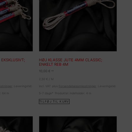
 EKSKLUSIVT;
HØJ KLASSE JUTE 4MM CLASSIC;
ENKELT REB 4M
10,00
€
**
2,50
€
/
M
stninger
Leveringstid:
incl. VAT
plus
Forsendelsesomkostninger
Leveringstid:
r: 64
m
5-7 dage*
Produktet indeholder: 4
m
TILFØJ TIL KURV