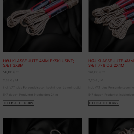
HØJ KLASSE JUTE 4MM EKSKLUSIVT;
HØJ KLASSE JUTE 4MM
SÆT 3X8M
SÆT 7×8 OG 2X4M
56,00
€
141,00
€
**
**
2,33
€
/
M
2,20
€
/
M
incl. VAT
plus
Forsendelsesomkostninger
Leveringstid:
incl. VAT
plus
Forsendelsesomko
5-7 dage*
Produktet indeholder: 24
m
5-7 dage*
Produktet indeholde
TILFØJ TIL KURV
TILFØJ TIL KURV