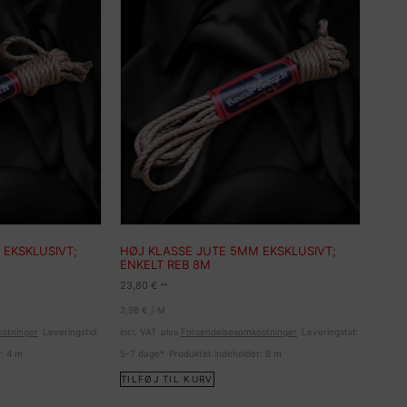
 EKSKLUSIVT;
HØJ KLASSE JUTE 5MM EKSKLUSIVT;
ENKELT REB 8M
23,80
€
**
2,98
€
/
M
stninger
Leveringstid:
incl. VAT
plus
Forsendelsesomkostninger
Leveringstid:
r: 4
m
5-7 dage*
Produktet indeholder: 8
m
TILFØJ TIL KURV