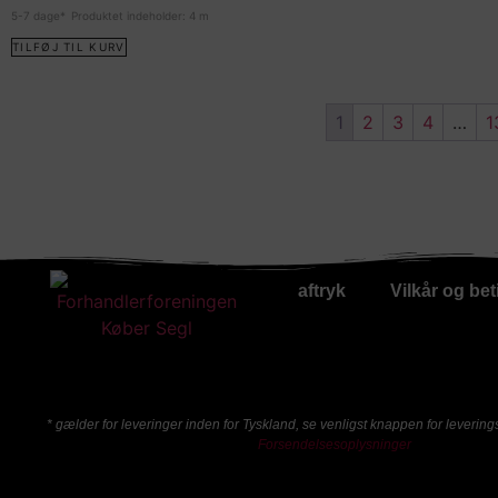
5-7 dage*
Produktet indeholder: 4
m
TILFØJ TIL KURV
1
2
3
4
…
1
aftryk
Vilkår og bet
* gælder for leveringer inden for Tyskland, se venligst knappen for levering
Forsendelsesoplysninger