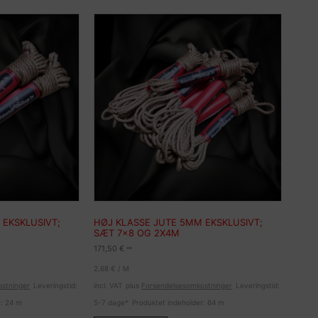
 EKSKLUSIVT;
HØJ KLASSE JUTE 5MM EKSKLUSIVT;
SÆT 7×8 OG 2X4M
171,50
€
**
2,68
€
/
M
stninger
Leveringstid:
incl. VAT
plus
Forsendelsesomkostninger
Leveringstid:
r: 24
m
5-7 dage*
Produktet indeholder: 64
m