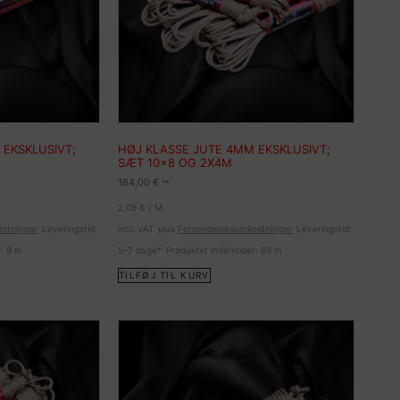
 EKSKLUSIVT;
HØJ KLASSE JUTE 4MM EKSKLUSIVT;
SÆT 10×8 OG 2X4M
184,00
€
**
2,09
€
/
M
stninger
Leveringstid:
incl. VAT
plus
Forsendelsesomkostninger
Leveringstid:
r: 8
m
5-7 dage*
Produktet indeholder: 88
m
TILFØJ TIL KURV