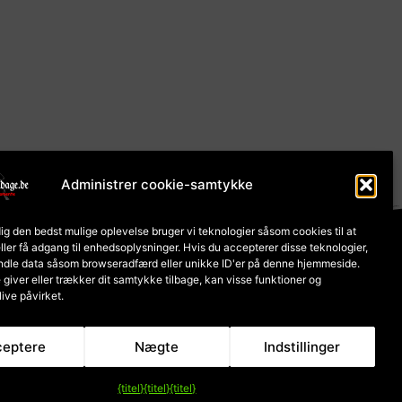
Administrer cookie-samtykke
dig den bedst mulige oplevelse bruger vi teknologier såsom cookies til at
etaling og forsendelse
er få adgang til enhedsoplysninger. Hvis du accepterer disse teknologier,
ndle data såsom browseradfærd eller unikke ID'er på denne hjemmeside.
 giver eller trækker dit samtykke tilbage, kan visse funktioner og
live påvirket.
s afhænger af leveringslandets momssats.
ceptere
Nægte
Indstillinger
{titel}
{titel}
{titel}