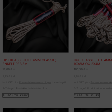
HØJ KLASSE JUTE 4MM CLASSIC;
HØJ KLASSE JUTE 4MM
ENKELT REB 8M
10X8M OG 2X4M
18,00
€
165,50
€
**
**
2,25
€
/
M
1,88
€
/
M
incl. VAT
plus
Forsendelsesomkostninger
Leveringstid:
incl. VAT
plus
Forsendelsesomko
5-7 dage*
Produktet indeholder: 8
m
5-7 dage*
Produktet indeholde
TILFØJ TIL KURV
TILFØJ TIL KURV