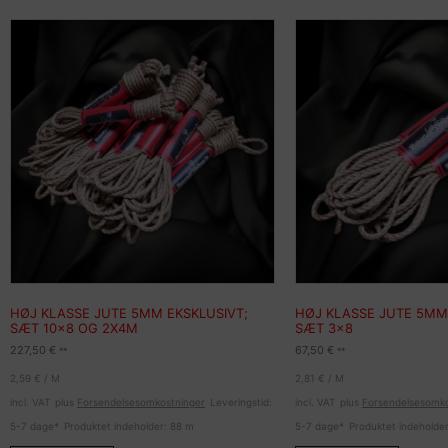
HØJ KLASSE JUTE 5MM EKSKLUSIVT;
HØJ KLASSE JUTE 5MM
SÆT 10×8 OG 2X4M
SÆT 3×8
227,50
€
67,50
€
**
**
2,59
€
/
M
2,81
€
/
M
incl. VAT
plus
Forsendelsesomkostninger
Leveringstid:
incl. VAT
plus
Forsendelsesomko
5-7 dage*
Produktet indeholder: 88
m
5-7 dage*
Produktet indeholde