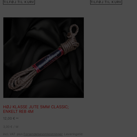
TILFØJ TIL KURV
TILFØJ TIL KURV
HØJ KLASSE JUTE 5MM CLASSIC;
ENKELT REB 4M
12,00
€
**
3,00
€
/
M
incl. VAT
plus
Forsendelsesomkostninger
Leveringstid: