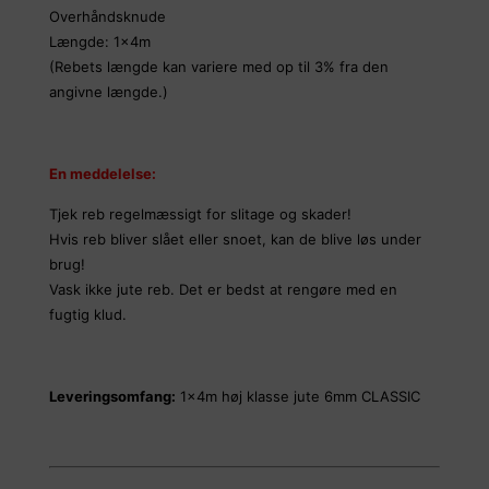
Overhåndsknude
Længde: 1x4m
(Rebets længde kan variere med op til 3% fra den
angivne længde.)
En meddelelse:
Tjek reb regelmæssigt for slitage og skader!
Hvis reb bliver slået eller snoet, kan de blive løs under
brug!
Vask ikke jute reb. Det er bedst at rengøre med en
fugtig klud.
Leveringsomfang:
1x4m høj klasse jute 6mm CLASSIC