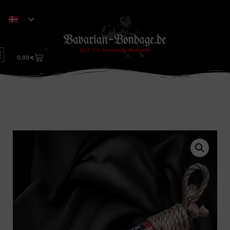
0
0,00
€