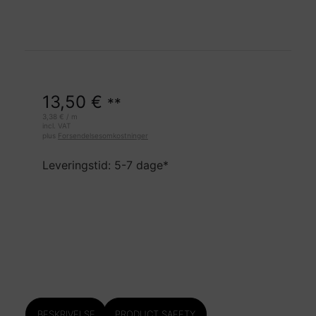
13,50
€
**
3,38
€
/
m
incl. VAT
plus
Forsendelsesomkostninger
Leveringstid: 5-7 dage*
BESKRIVELSE
PRODUCT SAFETY