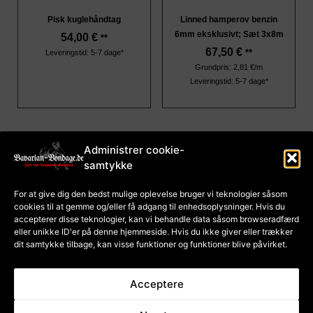
Pisk kuglehåndtag
Linned hamperov benzin
6mm eksklusivt; Sæt 3x8m
54,00
€
**
67,50
€
**
Leveringstid: 5-7 dage*
Grundpris: 2,81 €/m
Leveringstid: 5-7 dage*
Administrer cookie-
samtykke
aftryk
Vilkår og betingelser
Databeskyttelse
Cookiepolitik (EU)
For at give dig den bedst mulige oplevelse bruger vi teknologier såsom
Betaling og
forsendelse
cookies til at gemme og/eller få adgang til enhedsoplysninger. Hvis du
Fortrydelsesret på
accepterer disse teknologier, kan vi behandle data såsom browseradfærd
kurser
Fortrydelsesret for
eller unikke ID'er på denne hjemmeside. Hvis du ikke giver eller trækker
varer
dit samtykke tilbage, kan visse funktioner og funktioner blive påvirket.
Kontraktannullering
Acceptere
* gælder for leveringer inden
** Pris inklusive tysk moms;