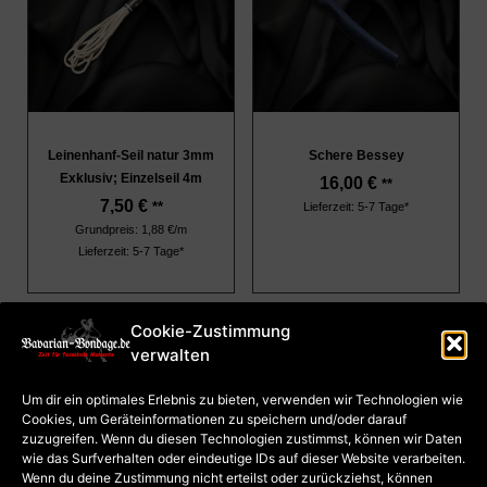
Leinenhanf-Seil natur 3mm
Schere Bessey
Exklusiv; Einzelseil 4m
16,00
€
**
7,50
€
**
Lieferzeit: 5-7 Tage*
Grundpreis: 1,88 €/m
Lieferzeit: 5-7 Tage*
Cookie-Zustimmung
verwalten
Impressum
AGB
Um dir ein optimales Erlebnis zu bieten, verwenden wir Technologien wie
Datenschutz
Cookies, um Geräteinformationen zu speichern und/oder darauf
Cookie-Richtlinie (EU)
Zahlung und Versand
zuzugreifen. Wenn du diesen Technologien zustimmst, können wir Daten
Widerrufsrecht für
wie das Surfverhalten oder eindeutige IDs auf dieser Website verarbeiten.
Kurse
Widerrufsrecht für
Wenn du deine Zustimmung nicht erteilst oder zurückziehst, können
Waren