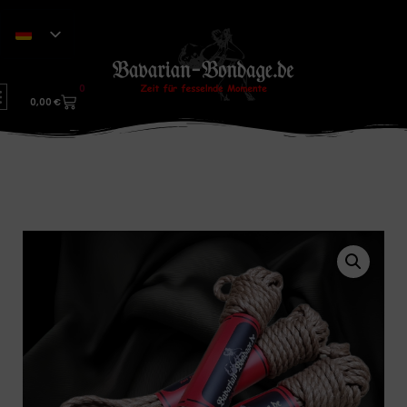
0
0,00
€