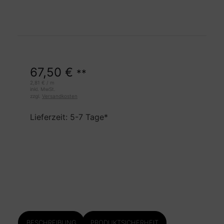
67,50
€
**
2,81
€
/
m
inkl. MwSt.
zzgl.
Versandkosten
Lieferzeit: 5-7 Tage*
BESCHREIBUNG
PRODUKTSICHERHEIT