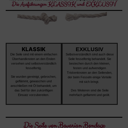
Die Ausführungen KLASSIK und EXKLUSIV
KLASSIK
EXKLUSIV
Die Seile sind mit einem einfachen
Selbstverständlich sind auch diese
Überhandknoten an den Enden
Seile fesselfertig behandelt. Sie
versehen und selbstverständlich
bestechen durch den kleinen,
fesselfertig.
festen und aufwendigen
Triskenknoten an den Seilenden,
Sie wurden gereinigt, gebrochen,
der beim Fesseln einige Vorteile
geflämmt, gewaschen und
mit sich bringt.
anschließen mit Öl behandelt, um
das Seil für den zukünftigen
Des Weiteren sind die Seile
Einsatz vorzubereiten.
mehrfach geflammt und geölt.
Die Seile von Bavarian Bondage