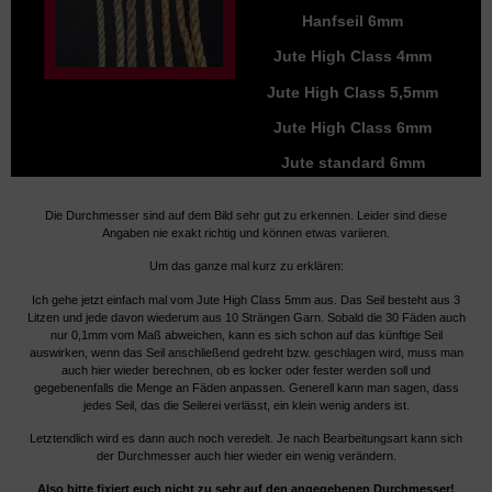
Hanfseil 6mm
Jute High Class 4mm
Jute High Class 5,5mm
Jute High Class 6mm
Jute standard 6mm
Die Durchmesser sind auf dem Bild sehr gut zu erkennen. Leider sind diese
Angaben nie exakt richtig und können etwas variieren.
Um das ganze mal kurz zu erklären:
Ich gehe jetzt einfach mal vom Jute High Class 5mm aus. Das Seil besteht aus 3
Litzen und jede davon wiederum aus 10 Strängen Garn. Sobald die 30 Fäden auch
nur 0,1mm vom Maß abweichen, kann es sich schon auf das künftige Seil
auswirken, wenn das Seil anschließend gedreht bzw. geschlagen wird, muss man
auch hier wieder berechnen, ob es locker oder fester werden soll und
gegebenenfalls die Menge an Fäden anpassen. Generell kann man sagen, dass
jedes Seil, das die Seilerei verlässt, ein klein wenig anders ist.
Letztendlich wird es dann auch noch veredelt. Je nach Bearbeitungsart kann sich
der Durchmesser auch hier wieder ein wenig verändern.
Also bitte fixiert euch nicht zu sehr auf den angegebenen Durchmesser!