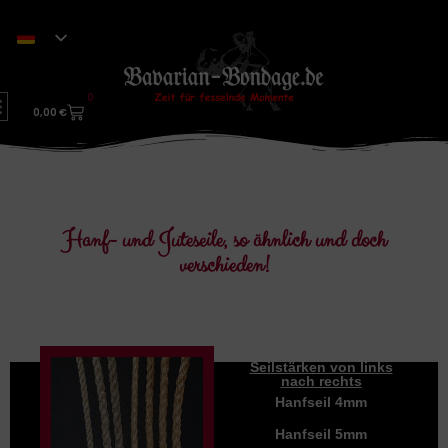
0
0,00
€
Hanf- und Juteseile, so ähnlich und doch
verschieden!
Unterschiedlichen
Seilstärken von links
nach rechts
Hanfseil 4mm
Hanfseil 5mm