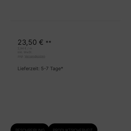
23,50
€
**
2,94
€
/
m
inkl. MwSt.
zzgl.
Versandkosten
Lieferzeit: 5-7 Tage*
BESCHREIBUNG
PRODUKTSICHERHEIT