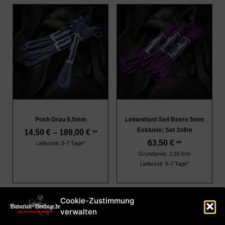
Posh Grau 6,5mm
Leinenhanf-Seil Beere 5mm
Exklusiv; Set 3x8m
14,50
€
–
189,00
€
**
63,50
€
**
Lieferzeit: 5-7 Tage*
Grundpreis: 2,65 €/m
Lieferzeit: 5-7 Tage*
Cookie-Zustimmung
verwalten
Impressum