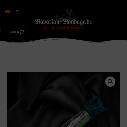
0
0,00
€