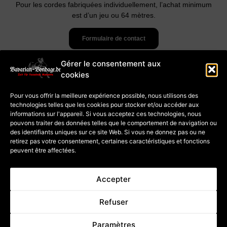
Pour les cordes fabriquées individuellement, l’achat minimum
est d’un jeu ou 64 mètres.
Formulaire de contact
Gérer le consentement aux
cookies
imprimer
Termes et conditions
Protection des
données
Pour vous offrir la meilleure expérience possible, nous utilisons des
Politique en matière
de cookies (UE)
technologies telles que les cookies pour stocker et/ou accéder aux
Paiement et
informations sur l'appareil. Si vous acceptez ces technologies, nous
expédition
Droit de rétractation
pouvons traiter des données telles que le comportement de navigation ou
pour les cours
Droit de rétractation
des identifiants uniques sur ce site Web. Si vous ne donnez pas ou ne
pour les marchandises
retirez pas votre consentement, certaines caractéristiques et fonctions
peuvent être affectées.
Annulation du contrat
Accepter
* s'applique aux livraisons en
** Prix incluant la TVA
Allemagne, veuillez consulter
allemande ; Le prix total
Refuser
le bouton pour connaître les
dépend du taux de TVA du
délais de livraison pour les
pays de livraison.
autres pays
Informations
Paramètres
d'expédition