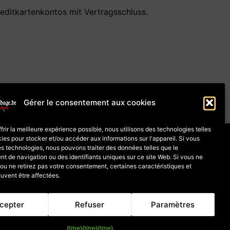
reditkartenkontos mit Vertragsschluss.
Gérer le consentement aux cookies
frir la meilleure expérience possible, nous utilisons des technologies telles
matière de cookies (UE)
ies pour stocker et/ou accéder aux informations sur l'appareil. Si vous
s technologies, nous pouvons traiter des données telles que le
 de navigation ou des identifiants uniques sur ce site Web. Si vous ne
tion pour les marchandises
u ne retirez pas votre consentement, certaines caractéristiques et
uvent être affectées.
l dépend du taux de TVA du pays de livraison.
cepter
Refuser
Paramètres
{titre}
{titre}
{titre}