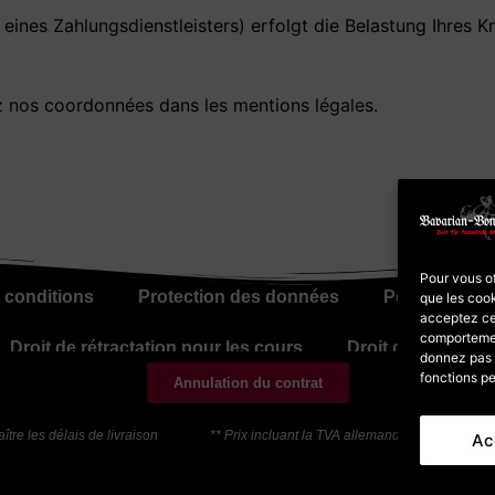
eines Zahlungsdienstleisters) erfolgt die Belastung Ihres K
z nos coordonnées dans les mentions légales.
Pour vous of
 conditions
Protection des données
Politique en 
que les cook
acceptez ce
comportement
Droit de rétractation pour les cours
Droit de rétracta
donnez pas o
fonctions pe
Annulation du contrat
tre les délais de livraison
** Prix incluant la TVA allemande ; Le prix tota
Ac