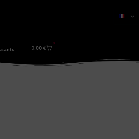
0
0,00
€
ssants