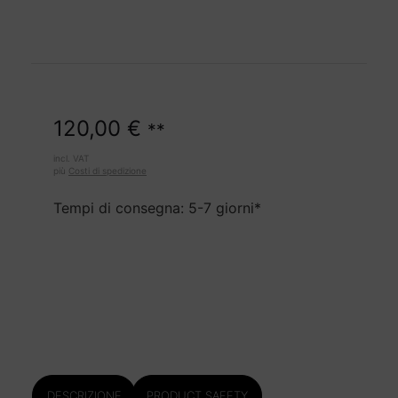
120,00
€
**
incl. VAT
più
Costi di spedizione
Tempi di consegna: 5-7 giorni*
DESCRIZIONE
PRODUCT SAFETY