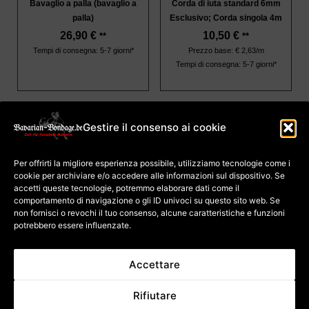
Bavaglio a palla (bavaglio a
Corda di iuta standard 6mm
palla)
Esclusivo; Corda singola 4m
26,90
€
10,50
€
**
**
Tempi di consegna: 5-7 giorni*
Prezzo base: € 2,63/m
Tempi di consegna: 5-7 giorni*
Gestire il consenso ai cookie
impronta
Termini e Condizioni
Per offrirti la migliore esperienza possibile, utilizziamo tecnologie come i
Protezione dei dati
Politica sui cookie (UE)
cookie per archiviare e/o accedere alle informazioni sul dispositivo. Se
Pagamento e
spedizione
accetti queste tecnologie, potremmo elaborare dati come il
Diritto di recesso per i
comportamento di navigazione o gli ID univoci su questo sito web. Se
corsi
Diritto di recesso per la
non fornisci o revochi il tuo consenso, alcune caratteristiche e funzioni
merce
potrebbero essere influenzate.
Annullamento del contratto
Accettare
* vale per le consegne in
** Prezzo comprensivo di IVA
Rifiutare
Germania, per i tempi di
tedesca; Il prezzo totale
consegna negli altri paesi
dipende dall'aliquota IVA del