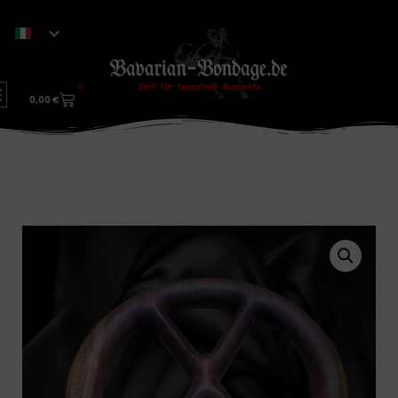
0
0,00
€