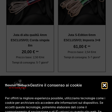
Juta di alta qualità 4mm
Juta S-Edition 6mm
ESCLUSIVO; Corda singola
ESCLUSIVO; Imposta 3×8
8m
61,00
€
**
20,00
€
**
Prezzo base: 2,54 €/mt
Tempi di consegna: 5-7 giorni*
Prezzo base: 2,50 €/mt
Tempi di consegna: 5-7 giorni*
Gestire il consenso ai cookie
impronta
Termini e Condizioni
Per offrirti la migliore esperienza possibile, utilizziamo tecnologie come i
Protezione dei dati
Politica sui cookie (UE)
cookie per archiviare e/o accedere alle informazioni sul dispositivo. Se
Pagamento e
accetti queste tecnologie, potremmo elaborare dati come il
spedizione
Diritto di recesso per i
comportamento di navigazione o gli ID univoci su questo sito web. Se