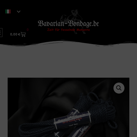
0
0,00
€