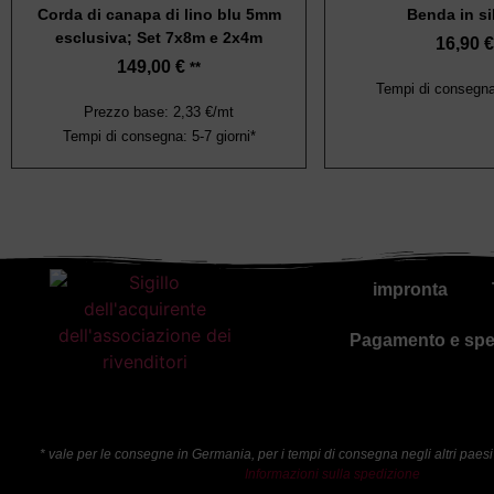
Corda di canapa di lino blu 5mm
Benda in si
esclusiva; Set 7x8m e 2x4m
16,90
€
149,00
€
**
Tempi di consegna:
Prezzo base: 2,33 €/mt
Tempi di consegna: 5-7 giorni*
impronta
Pagamento e spe
* vale per le consegne in Germania, per i tempi di consegna negli altri paesi
Informazioni sulla spedizione