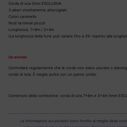
Corda di iuta 5mm ESCLUSIVA
3 alberi strettamente attorcigliati
Colori caramello
Nodi terminali piccoli
Lunghezza: 7x8m / 2x4m
(La lunghezza della fune può variare fino a 3% rispetto alla lunghez
Un avviso:
Controllare regolarmente che le corde non siano usurate o danneggi
corde di iuta. È meglio pulire con un panno umido
Contenuto della confezione: corda di iuta 7x8m e 2x4m 5mm ESC
Le informazioni sui prodotti sono fornite al meglio delle nos