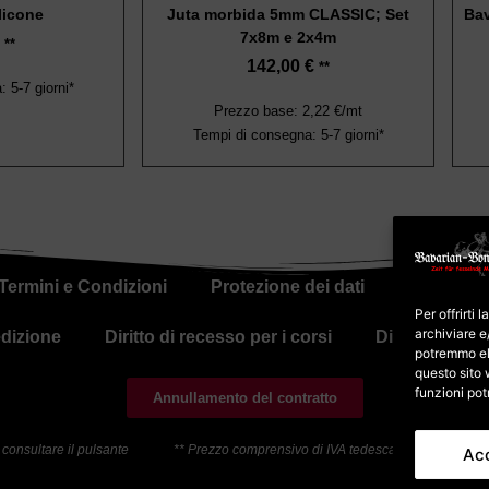
licone
Juta morbida 5mm CLASSIC; Set
Bav
7x8m e 2x4m
**
142,00
€
**
 5-7 giorni*
Prezzo base: 2,22 €/mt
Tempi di consegna: 5-7 giorni*
Termini e Condizioni
Protezione dei dati
Politica s
Per offrirti
archiviare e
dizione
Diritto di recesso per i corsi
Diritto di rec
potremmo el
questo sito 
funzioni pot
Annullamento del contratto
 consultare il pulsante
** Prezzo comprensivo di IVA tedesca; Il prezzo total
Ac