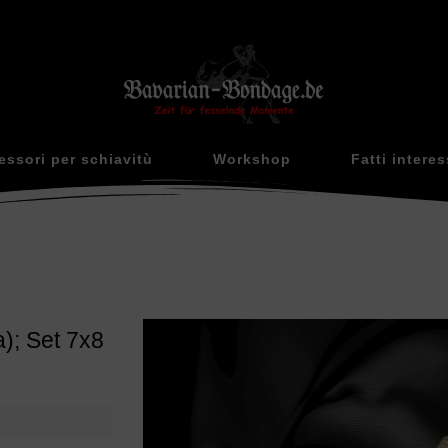
essori per schiavitù
Workshop
Fatti interes
); Set 7x8