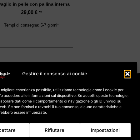
aglio in pelle con pallina interna
29,00
€
**
Tempi di consegna: 5-7 giorni*
Gestire il consenso ai cookie
ui cookie (UE)
 la migliore esperienza possibile, utilizziamo tecnologie come i cookie per
/o accedere alle informazioni sul dispositivo. Se accetti queste tecnologie,
esso per la merce
aborare dati come il comportamento di navigazione o gli ID univoci su
web. Se non fornisci o revochi il tuo consenso, alcune caratteristiche e
rebbero essere influenzate.
e dipende dall'aliquota IVA del paese di consegna.
cettare
Rifiutare
Impostazioni