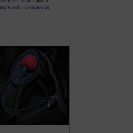
rtanto non si assume alcuna
e imprevedibili conseguenze.