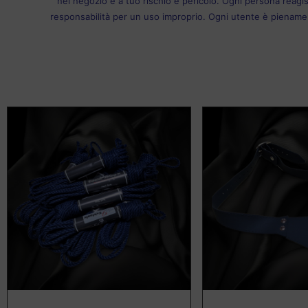
nel negozio è a tuo rischio e pericolo. Ogni persona reagis
responsabilità per un uso improprio. Ogni utente è pienamen