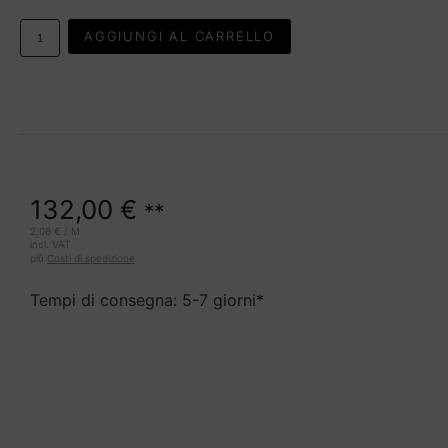
AGGIUNGI AL CARRELLO
132,00
€
**
2,06
€
/
M
incl. VAT
più
Costi di spedizione
Tempi di consegna: 5-7 giorni*