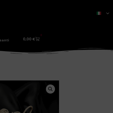
0
0,00
€
santi