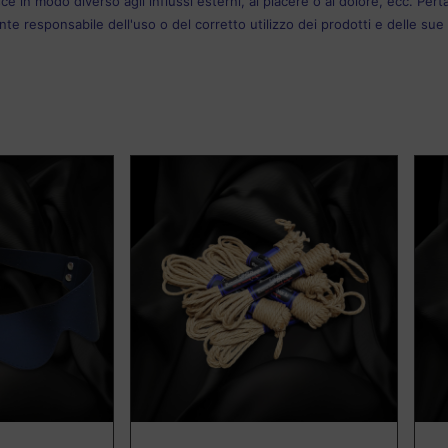
ce in modo diverso agli influssi esterni, al piacere o al dolore, ecc. Pe
te responsabile dell'uso o del corretto utilizzo dei prodotti e delle su