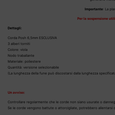
Importante
: La pl
Per la sospensione util
Dettagli:
Corda Posh 6,5mm ESCLUSIVA
3 alberi torniti
Colore: viola
Nodo traballante
Materiale: poliestere
Quantità: versione selezionabile
(La lunghezza della fune può discostarsi dalla lunghezza specificat
Un avviso:
Controllare regolarmente che le corde non siano usurate o danneg
Se le corde vengono battute o attorcigliate, potrebbero allentarsi 