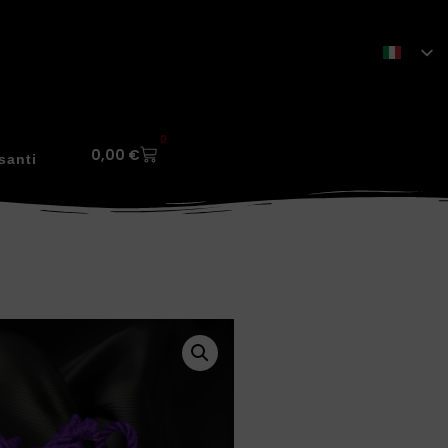
0
0,00
€
santi