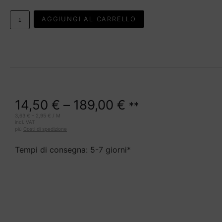
AGGIUNGI AL CARRELLO
14,50
€
–
189,00
€
**
3,63
€
–
2,95
€
/
M
incl. VAT
più
Costi di spedizione
Tempi di consegna: 5-7 giorni*