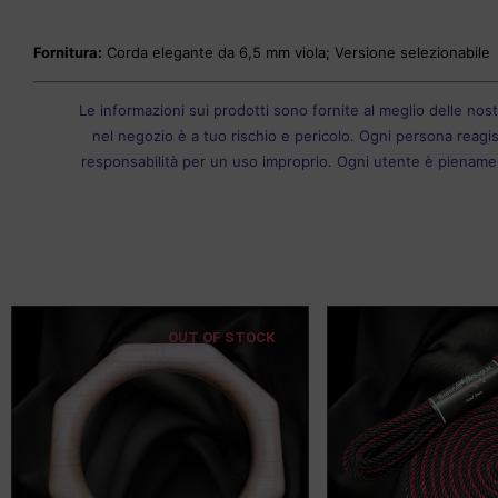
Fornitura:
Corda elegante da 6,5 mm viola; Versione selezionabile
Le informazioni sui prodotti sono fornite al meglio delle nos
nel negozio è a tuo rischio e pericolo. Ogni persona reagis
responsabilità per un uso improprio. Ogni utente è pienamen
OUT OF STOCK