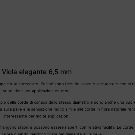
Viola elegante 6,5 mm
napa e iuta intrecciate. Poiché sono facili da lavare e asciugare e non si 
sono ideali per applicazioni esterne.
ppio delle corde di canapa dello stesso diametro e sono anche una buona a
za sulla pelle e la sensazione molto simile alle corde in fibra naturale r
interessante per molte applicazioni.
imangono stabili e possono essere riaperti con relativa facilità. Le corde
calore quando vengono tirate rapidamente sulla pelle.