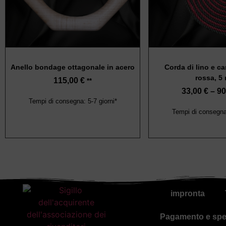
Anello bondage ottagonale in acero
Corda di lino e c
rossa, 5
115,00
€
**
33,00
€
–
90
Tempi di consegna: 5-7 giorni*
Tempi di consegna:
impronta
Pagamento e spe