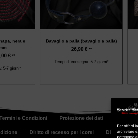
anapa, nera e
Bavaglio a palla (bavaglio a palla)
 mm
26,90
€
**
,00
€
**
Tempi di consegna: 5-7 giorni*
 5-7 giorni*
Termini e Condizioni
Protezione dei dati
Politica s
Per offrirti
archiviare e
dizione
Diritto di recesso per i corsi
Diritto di rec
potremmo el