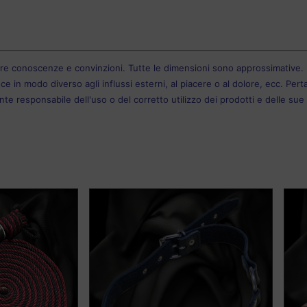
tre conoscenze e convinzioni. Tutte le dimensioni sono approssimative. L
ce in modo diverso agli influssi esterni, al piacere o al dolore, ecc. Pe
te responsabile dell'uso o del corretto utilizzo dei prodotti e delle su