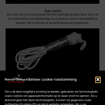
Jute Zacht
Een zeer zacht en pluizig touw met een prachtige gouden kleur. Door de
zeer losse twist is dit linkshandige touw extreem snel en gemakkelijk te
knopen. Het is niet per se de beste keuze voor beginners.
Beheer cookie-toestemming
afdruk
Algemene
Om u de best mogelijke ervaring te bieden, gebruiken wij technologieën
voorwaarden
zoals cookies om apparaatinformatie op te slaan en/of te openen. Als u
Gegevensbescherming
Cookiebeleid (EU)
akkoord gaat met deze technologieën, kunnen wij gegevens zoals
Betaling en
verzending
surfgedrag of unieke ID’s op deze website verwerken. Als u uw