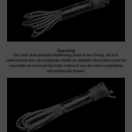
Opruiing
Een zeer strak gedraaid dubbellaags touw in een S-laag, dat zich
onderscheidt door zijn langdurige sterkte en stabiliteit. Bovendien pluist het
nauwelijks en is het niet bijzonder irriterend voor de huid in vergelijking
met andere jute touwen.