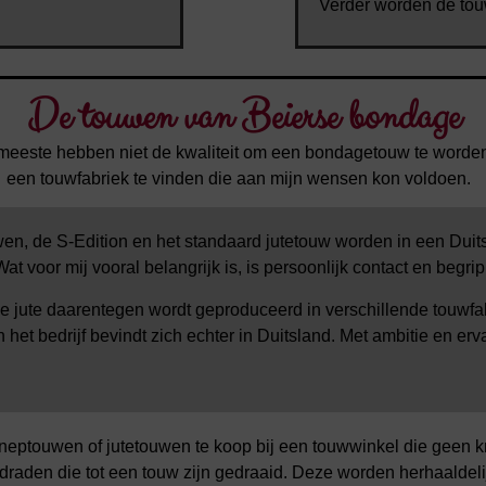
Verder worden de to
De touwen van Beierse bondage
e meeste hebben niet de kwaliteit om een bondagetouw te word
een touwfabriek te vinden die aan mijn wensen kon voldoen.
en, de S-Edition en het standaard jutetouw worden in een Duit
at voor mij vooral belangrijk is, is persoonlijk contact en begr
 jute daarentegen wordt geproduceerd in verschillende touwfab
 het bedrijf bevindt zich echter in Duitsland. Met ambitie en e
nneptouwen of jutetouwen te koop bij een touwwinkel die geen
 draden die tot een touw zijn gedraaid. Deze worden herhaald