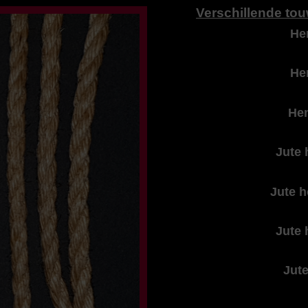
Verschillende tou
He
He
He
Jute 
Jute 
Jute 
Jut