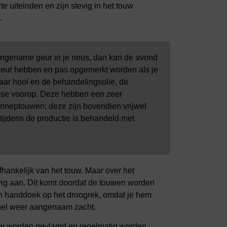
e uiteinden en zijn stevig in het touw
.
naangename geur in je neus, dan kan de avond
 geur hebben en pas opgemerkt worden als je
aar hooi en de behandelingsolie, de
lasse voorop. Deze hebben een zeer
enneptouwen; deze zijn bovendien vrijwel
 tijdens de productie is behandeld met
fhankelijk van het touw. Maar over het
ig aan. Dit komt doordat de touwen worden
en handdoek op het droogrek, omdat je hem
 snel weer aangenaam zacht.
uw worden gevlamd en regelmatig worden