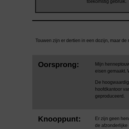
toekomstig gebruik.
Touwen zijn er dertien in een dozijn, maar d
Oorsprong:
Mijn henneptouw
eisen gemaakt. W
De hoogwaardige
hoofdkantoor van
geproduceerd.
Knooppunt:
Er zijn geen he
de afzonderlijke