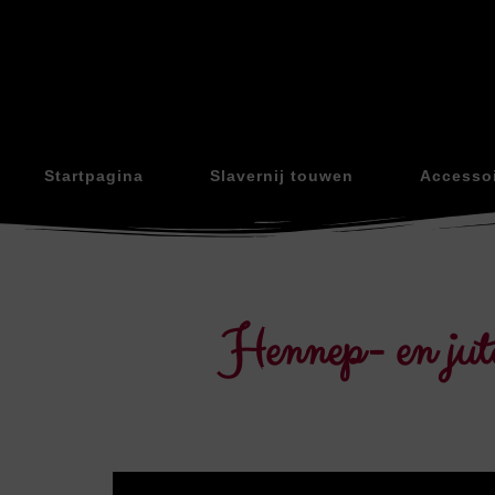
Startpagina
Slavernij touwen
Accesso
Hennep- en jute