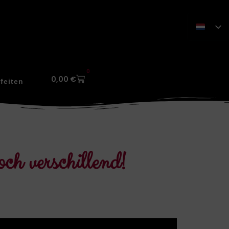
0
0,00
€
feiten
ch verschillend!