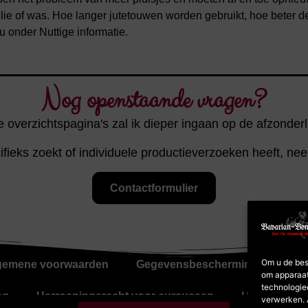
ie of was. Hoe langer jutetouwen worden gebruikt, hoe beter de
u onder Nuttige informatie.
Nog openstaande vragen?
 overzichtspagina's zal ik dieper ingaan op de afzonder
cifieks zoekt of individuele productieverzoeken heeft, ne
Contactformulier
Om u de bes
gemene voorwaarden
Gegevensbescherming
Cook
om apparaat
technologie
ng
Herroepingsrecht voor cursussen
Herroepings
verwerken. 