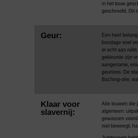
in het touw gesc
geschroefd. Dit
Geur:
Een heel belangr
bondage snel voo
er echt aan ruik
gekleurde zijn v
aangename, enigs
geurloos. De sta
Baching-olie, wat
Klaar voor
Alle touwen die 
slavernij:
algemeen: uitpa
gewassen voordat
niet beweegt, ha
Jutetouwen hebb