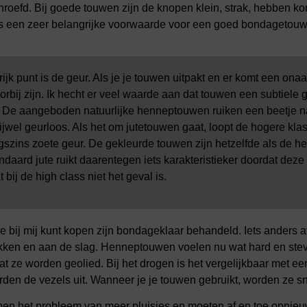
hroefd. Bij goede touwen zijn de knopen klein, strak, hebben kort
 is een zeer belangrijke voorwaarde voor een goed bondagetouw
ijk punt is de geur. Als je je touwen uitpakt en er komt een o
rbij zijn. Ik hecht er veel waarde aan dat touwen een subtiele
t. De aangeboden natuurlijke henneptouwen ruiken een beetje n
rijwel geurloos. Als het om jutetouwen gaat, loopt de hogere k
zins zoete geur. De gekleurde touwen zijn hetzelfde als de h
ndaard jute ruikt daarentegen iets karakteristieker doordat deze
 bij de high class niet het geval is.
je bij mij kunt kopen zijn bondageklaar behandeld. Iets anders a
kken en aan de slag. Henneptouwen voelen nu wat hard en stev
 ze worden geolied. Bij het drogen is het vergelijkbaar met e
rden de vezels uit. Wanneer je je touwen gebruikt, worden ze
en het probleem van meer pluisjes en moeten af en toe opnie