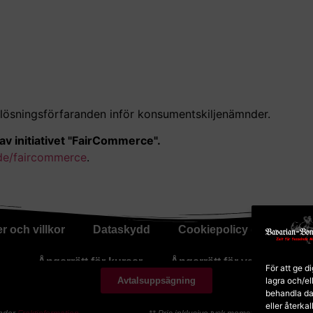
vistlösningsförfaranden inför konsumentskiljenämnder.
v initiativet "FairCommerce".
de/faircommerce
.
r och villkor
Dataskydd
Cookiepolicy (EU)
Be
Ångerrätt för kurser
Ångerrätt för varor
För att ge d
lagra och/el
Avtalsuppsägning
behandla da
eller återka