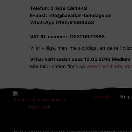
Telefon: 016091594448
E-post:
info@bavarian-bondage.de
WhatsApp 0160/91594448
VAT ID-nummer: DE320922388
Vi är villiga, men inte skyldiga, att delta i t
Vi har varit sedan dess
10.05.2016
Medlem a
Mer information finns på
www.haendlerbund.
avtryck
Regle