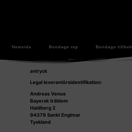
Hemsida
Bondage rep
Bondage tillbe
avtryck
Legal leverantörsidentifikation:
Andreas Venus
Bayersk träldom
Haidberg 2
94379 Sankt Englmar
Tyskland