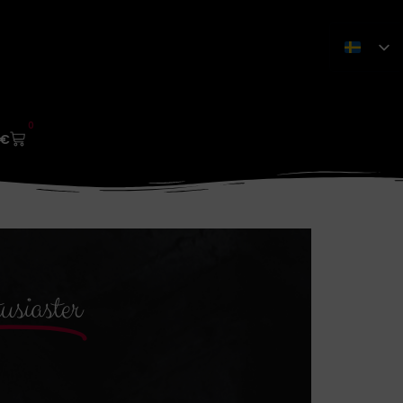
0
€
siaster