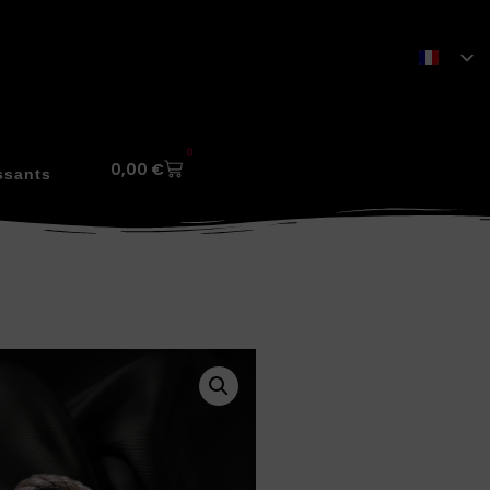
0
0,00
€
ssants