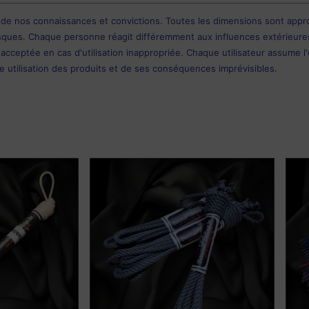
 de nos connaissances et convictions. Toutes les dimensions sont approx
sques. Chaque personne réagit différemment aux influences extérieures, 
cceptée en cas d'utilisation inappropriée. Chaque utilisateur assume l'
nne utilisation des produits et de ses conséquences imprévisibles.