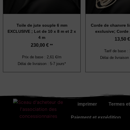
Toile de jute souple 6 mm
Corde de chanvre l
EXCLUSIVE ; Lot de 10 x 8 m et 2 x
exclusive; Corde
4 m
13,50
€
230,00
€
**
Tarif de base :
Prix de base : 2,61 €/m
Délai de livraison 
Délai de livraison : 5-7 jours*
imprimer
Termes et
Paiement et expédition