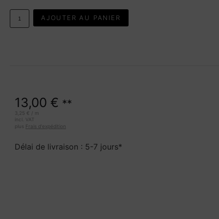
AJOUTER AU PANIER
13,00
€
**
3,25
€
/
m
incl. VAT
plus
Frais d'expédition
Délai de livraison : 5-7 jours*