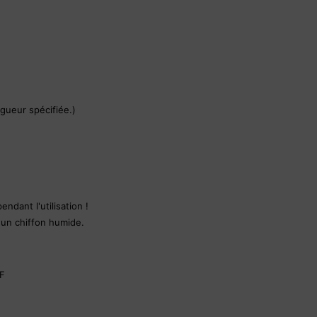
ngueur spécifiée.)
ndant l'utilisation !
c un chiffon humide.
F