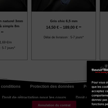
in naturel 3mm
Gris chic 6,5 mm
 à simple 8m
14,50
€
–
189,00
€
**
**
Délai de livraison : 5-7 jours*
 1,69 €/m
: 5-7 jours*
Pour vous of
 conditions
Protection des données
Politique en 
que les cook
acceptez ce
comportement
Droit de rétractation pour les cours
Droit de rétracta
donnez pas o
fonctions pe
Annulation du contrat