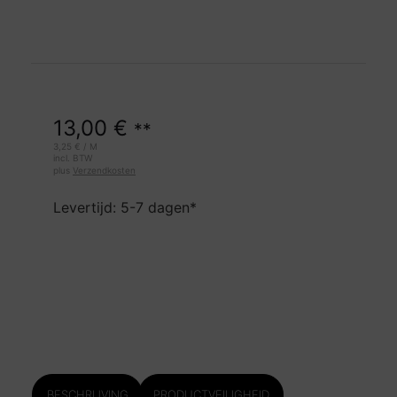
13,00
€
**
3,25
€
/
M
incl. BTW
plus
Verzendkosten
Levertijd: 5-7 dagen*
BESCHRIJVING
PRODUCTVEILIGHEID