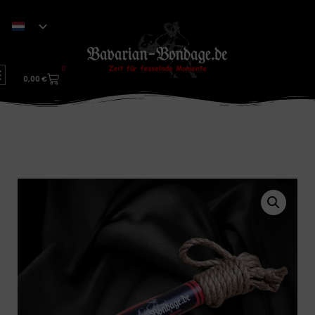
0
0,00
€