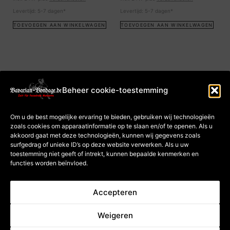
Levertijd:
5-7 dagen*
Levertijd:
5-7 dagen*
TOEVOEGEN AAN WINKELWAGEN
TOEVOEGEN AAN WINKELWAGEN
Beheer cookie-toestemming
afdruk
Algemene
Om u de best mogelijke ervaring te bieden, gebruiken wij technologieën
voorwaarden
zoals cookies om apparaatinformatie op te slaan en/of te openen. Als u
Gegevensbescherming
Cookiebeleid (EU)
akkoord gaat met deze technologieën, kunnen wij gegevens zoals
Betaling en
verzending
surfgedrag of unieke ID’s op deze website verwerken. Als u uw
Herroepingsrecht voor
toestemming niet geeft of intrekt, kunnen bepaalde kenmerken en
cursussen
Herroepingsrecht voor
functies worden beïnvloed.
goederen
Accepteren
Annulering van het contract
Weigeren
*geldt voor leveringen binnen
** Prijs inclusief Duitse BTW;
Duitsland, zie de knop voor
De totaalprijs is afhankelijk van