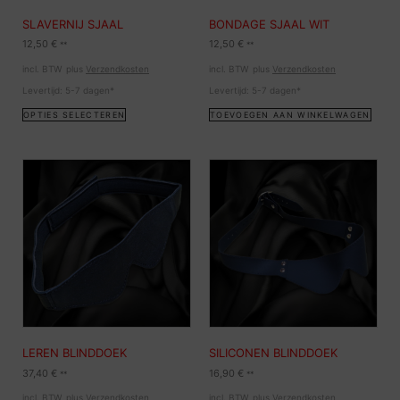
SLAVERNIJ SJAAL
BONDAGE SJAAL WIT
12,50
€
12,50
€
**
**
incl. BTW
plus
Verzendkosten
incl. BTW
plus
Verzendkosten
Levertijd:
5-7 dagen*
Levertijd:
5-7 dagen*
OPTIES SELECTEREN
TOEVOEGEN AAN WINKELWAGEN
LEREN BLINDDOEK
SILICONEN BLINDDOEK
37,40
€
16,90
€
**
**
incl. BTW
plus
Verzendkosten
incl. BTW
plus
Verzendkosten