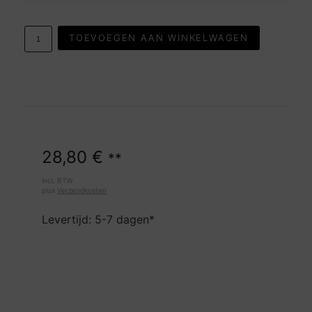
TOEVOEGEN AAN WINKELWAGEN
28,80
€
**
incl. BTW
plus
Verzendkosten
Levertijd: 5-7 dagen*