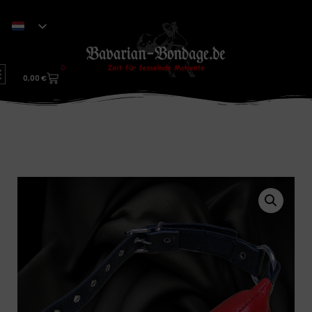
0
0,00
€