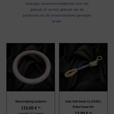
volledige verantwoordelijkheid voor het
gebruik of correct gebruik van de
producten en de onvoorzienbare gevolgen
ervan.
Slavernijring esdoorn
Jute Soft 6mm CLASSIC;
Enkel touw 4m
110,00
€
**
12,00
€
**
Levertijd: 5-7 dagen*