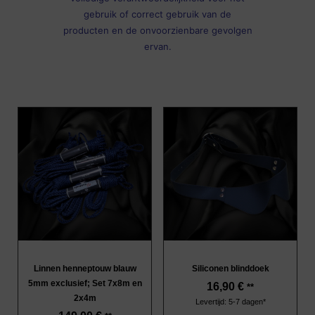
gebruik of correct gebruik van de
producten en de onvoorzienbare gevolgen
ervan.
Linnen henneptouw blauw
Siliconen blinddoek
5mm exclusief; Set 7x8m en
16,90
€
**
2x4m
Levertijd: 5-7 dagen*