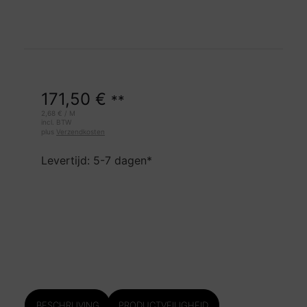
171,50
€
**
2,68
€
/
M
incl. BTW
plus
Verzendkosten
Levertijd: 5-7 dagen*
BESCHRIJVING
PRODUCTVEILIGHEID