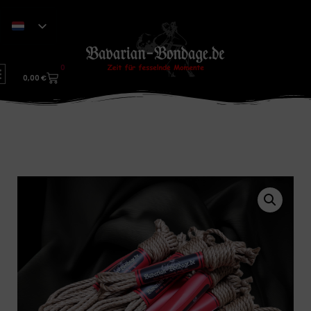
0
0,00
€