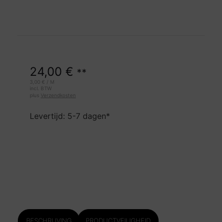
24,00
€
**
3,00
€
/
M
incl. BTW
plus
Verzendkosten
Levertijd: 5-7 dagen*
BESCHRIJVING
PRODUCTVEILIGHEID