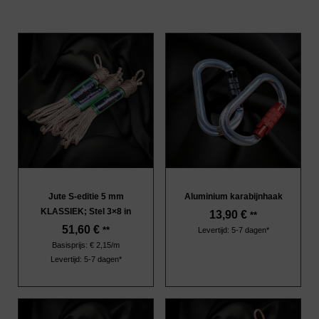
Jute S-editie 5 mm
Aluminium karabijnhaak
KLASSIEK; Stel 3×8 in
13,90
€
**
51,60
€
**
Levertijd: 5-7 dagen*
Basisprijs: € 2,15/m
Levertijd: 5-7 dagen*