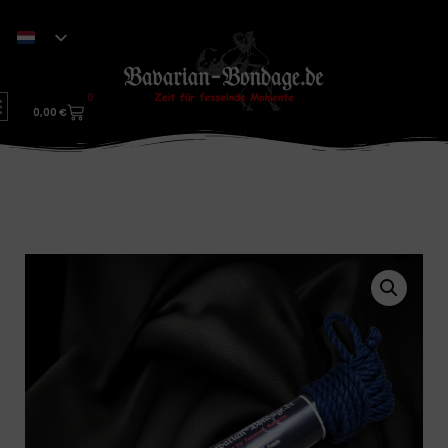
0
0,00
€