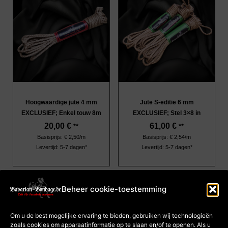
Hoogwaardige jute 4 mm
Jute S-editie 6 mm
EXCLUSIEF; Enkel touw 8m
EXCLUSIEF; Stel 3×8 in
20,00
€
61,00
€
**
**
Basisprijs: € 2,50/m
Basisprijs: € 2,54/m
Levertijd: 5-7 dagen*
Levertijd: 5-7 dagen*
Beheer cookie-toestemming
afdruk
Algemene
Om u de best mogelijke ervaring te bieden, gebruiken wij technologieën
voorwaarden
zoals cookies om apparaatinformatie op te slaan en/of te openen. Als u
Gegevensbescherming