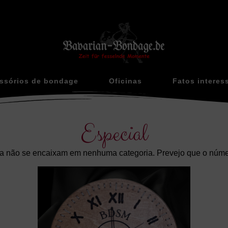
ssórios de bondage
Oficinas
Fatos interes
Especial
da não se encaixam em nenhuma categoria. Prevejo que o númer