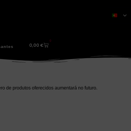
0
0,00
€
santes
o de produtos oferecidos aumentará no futuro.