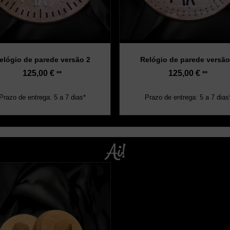
elógio de parede versão 2
Relógio de parede versão
125,00
€
125,00
€
**
**
Prazo de entrega: 5 a 7 dias*
Prazo de entrega: 5 a 7 dias
Ai!