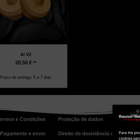
Ai V2
20,50
€
**
Prazo de entrega: 5 a 7 dias
ermos e Condições
Proteção de dados
Política d
Para lhe pr
Pagamento e envio
Direito de desistência dos cursos
cookies par