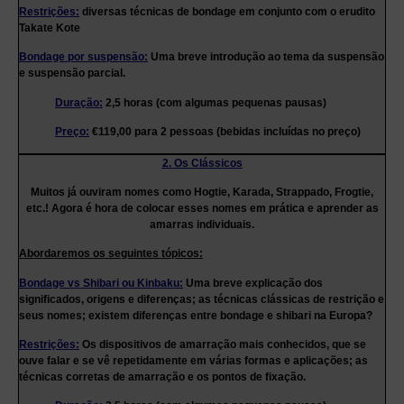
Restrições:
diversas técnicas de bondage em conjunto com o erudito
Takate Kote
Bondage por suspensão:
Uma breve introdução ao tema da suspensão
e suspensão parcial.
Duração:
2,5 horas (com algumas pequenas pausas)
Preço:
€119,00 para 2 pessoas (bebidas incluídas no preço)
2. Os Clássicos
Muitos já ouviram nomes como Hogtie, Karada, Strappado, Frogtie,
etc.! Agora é hora de colocar esses nomes em prática e aprender as
amarras individuais.
Abordaremos os seguintes tópicos:
Bondage vs Shibari ou Kinbaku:
Uma breve explicação dos
significados, origens e diferenças; as técnicas clássicas de restrição e
seus nomes; existem diferenças entre bondage e shibari na Europa?
Restrições:
Os dispositivos de amarração mais conhecidos, que se
ouve falar e se vê repetidamente em várias formas e aplicações; as
técnicas corretas de amarração e os pontos de fixação.