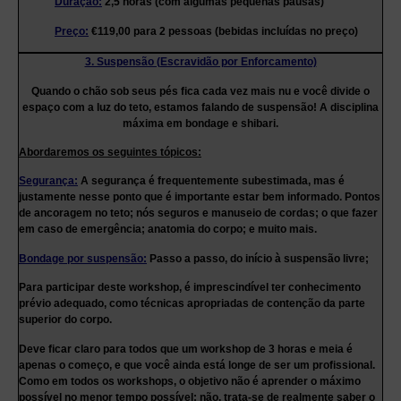
Duração:
2,5 horas (com algumas pequenas pausas)
Preço:
€119,00 para 2 pessoas (bebidas incluídas no preço)
3. Suspensão (Escravidão por Enforcamento)
Quando o chão sob seus pés fica cada vez mais nu e você divide o
espaço com a luz do teto, estamos falando de suspensão! A disciplina
máxima em bondage e shibari.
Abordaremos os seguintes tópicos:
Segurança:
A segurança é frequentemente subestimada, mas é
justamente nesse ponto que é importante estar bem informado. Pontos
de ancoragem no teto; nós seguros e manuseio de cordas; o que fazer
em caso de emergência; anatomia do corpo; e muito mais.
Bondage por suspensão:
Passo a passo, do início à suspensão livre;
Para participar deste workshop, é imprescindível ter conhecimento
prévio adequado, como técnicas apropriadas de contenção da parte
superior do corpo.
Deve ficar claro para todos que um workshop de 3 horas e meia é
apenas o começo, e que você ainda está longe de ser um profissional.
Como em todos os workshops, o objetivo não é aprender o máximo
possível no menor tempo possível; não, trata-se de realmente saber o