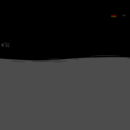
0
0
€