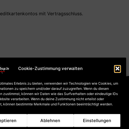
reditkartenkontos mit Vertragsschluss.
Cookie-Zustimmung verwalten
optimales Erlebnis zu bieten, verwenden wir Technologien wie Cookies, um
ung und Versand
mationen zu speichern und/oder darauf zuzugreifen. Wenn du diesen
n zustimmst, können wir Daten wie das Surfverhalten oder eindeutige IDs
ebsite verarbeiten. Wenn du deine Zustimmung nicht erteilst oder
t, können bestimmte Merkmale und Funktionen beeinträchtigt werden.
abhängig vom Mehrwertsteuersatz des Lieferlandes.
eptieren
Ablehnen
Einstellungen