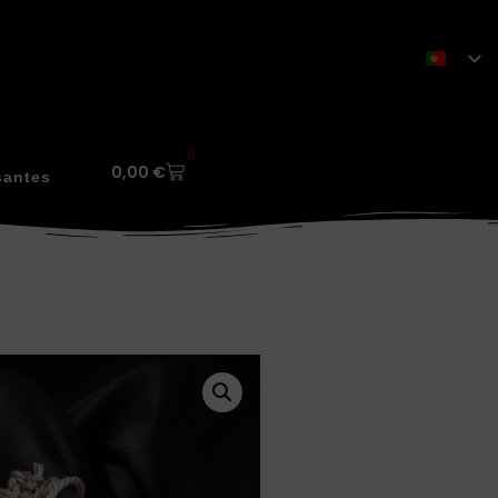
0
0,00
€
santes