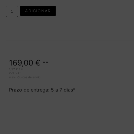
ADICIONAR
169,00
€
**
1,92
€
/
m
incl. VAT
mais.
Custos de envio
Prazo de entrega: 5 a 7 dias*