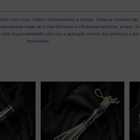
cordo com nosso melhor conhecimento e crença. Todas as medidas são
Cada pessoa reage de forma diferente a influências externas, prazer, do
total responsabilidade pelo uso e aplicação correta dos produtos e po
imprevistas.