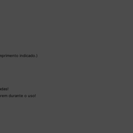
mprimento indicado.)
adas!
arem durante o uso!