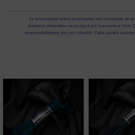
As informações sobre os produtos são fornecidas de a
produtos oferecidos nesta loja é por sua conta e risco. 
responsabilizamos por uso indevido. Cada usuário assume 