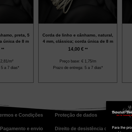
nhamo, preta, 5
Corda de linho e cânhamo, natural,
a única de 8 m
4 mm, clássica; corda única de 8 m
14,00
€
**
**
 2,81/m²
Preço base: € 1,75/m
 5 a 7 dias*
Prazo de entrega: 5 a 7 dias*
ermos e Condições
Proteção de dados
Política d
Para lhe pr
Pagamento e envio
Direito de desistência dos cursos