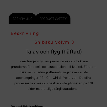
BESKRIVNING
PRODUCT SAFETY
Beskrivning
Shibaku volym 3
Ta av och flyg (häftad)
I den tredje volymen presenteras och förklaras
grunderna för semi- och suspension i 11 kapitel. Förutom
olika semi-fjädringsalternativ ingår även enkla
upphängningar från Giri-Giri till Yoko-zuri. De olika
processerna visas och beskrivs steg-för-steg på 176
sidor med otaliga färgillustrationer.
De enskilda kapitlen: