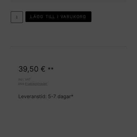
LÄGG TILL I VARUKORG
39,50
€
**
incl. VAT
plus
Fraktkostnader
Leveranstid: 5-7 dagar*