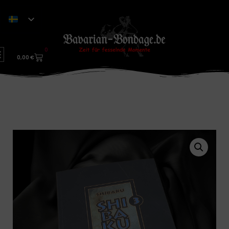
0
0,00
€