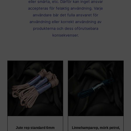
eller smärta, etc. Därför kan inget ansvar
accepteras för felaktig användning. Varje
användare bär det fulla ansvaret för
användning eller korrekt användning av
produkterna och dess oförutsebara
konsekvenser.
Jute rep standard 6mm
Linnehamparep, mörk petrol,