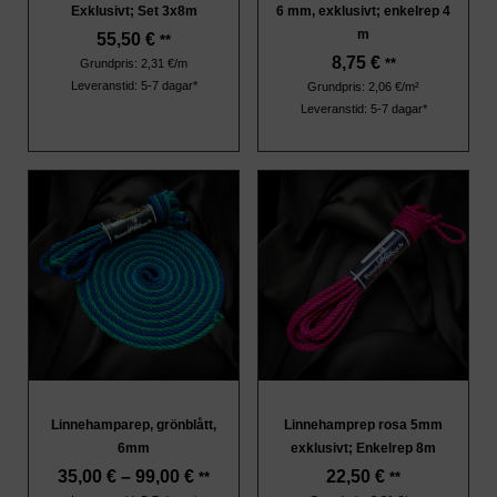
Exklusivt; Set 3x8m
6 mm, exklusivt; enkelrep 4
m
55,50
€
**
8,75
€
**
Grundpris: 2,31 €/m
Leveranstid: 5-7 dagar*
Grundpris: 2,06 €/m²
Leveranstid: 5-7 dagar*
Linnehamparep, grönblått,
Linnehamprep rosa 5mm
6mm
exklusivt; Enkelrep 8m
35,00
€
–
99,00
€
22,50
€
**
**